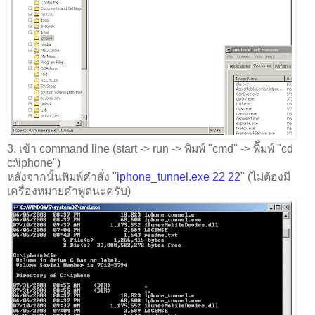
3. เข้า command line (start -> run -> พิมพ์ "cmd" -> พิืมพ์ "cd
c:\iphone")
หลังจากนั้นพิมพ์คำสั่ง "
iphone_tunnel.exe 22 22
" (ไม่ต้องมี
เครื่องหมายคำพูดนะครับ)