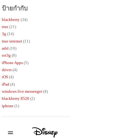
ป้ายกำกับ
blackberry
(34)
true
(21)
3g
(14)
true internet
(11)
adsl
(10)
tot3g
(8)
iPhone Apps
(5)
driver
(4)
iOS
(4)
iPad
(4)
windows live messenger
(4)
blackberry 8520
(2)
iphone
(1)