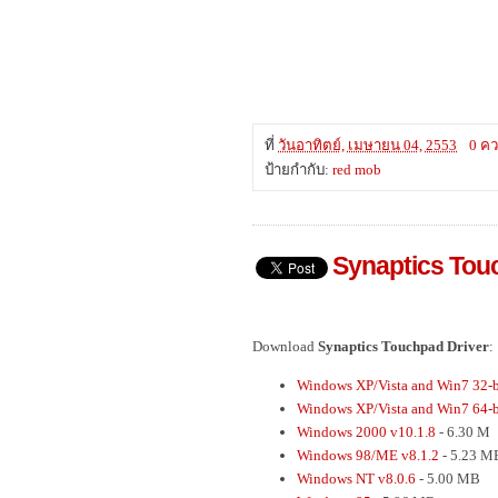
ที่
วันอาทิตย์, เมษายน 04, 2553
0 คว
ป้ายกำกับ:
red mob
Synaptics Tou
Download
Synaptics Touchpad Driver
:
Windows XP/Vista and Win7 32-bi
Windows XP/Vista and Win7 64-bi
Windows 2000 v10.1.8
- 6.30 M
Windows 98/ME v8.1.2
- 5.23 M
Windows NT v8.0.6
- 5.00 MB