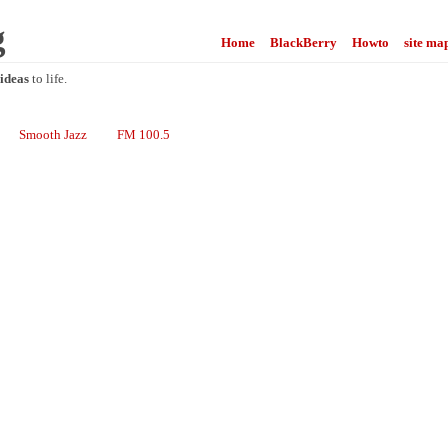
g
Home
BlackBerry
Howto
site ma
ideas
to life.
Smooth Jazz
FM 100.5