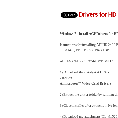
Drivers for HD
Windows 7 - Install AGP Drivers for 
Instructions for installing ATI HD 24
4650 AGP, ATI HD 2600 PRO AGP
ALL MODELS x86 32-bit WDDM 1.1:
1) Download the Catalyst 9.11 32-bit dri
Click on
ATI Radeon™ Video Card Drivers
2) Extract the driver folder by running t
3) Close installer after extraction. No lo
4) Download my attachment (CL_91526.rar)