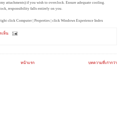
in my attachments) if you wish to overclock. Ensure adequate cooling.
ck, responsibility falls entirely on you.
right click Computer | Properties | click Windows Experience Index
ดเห็น
หน้าแรก
บทความที่เก่ากว่า