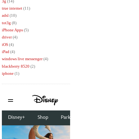
3g
(14)
true internet
(11)
adsl
(10)
tot3g
(8)
iPhone Apps
(5)
driver
(4)
iOS
(4)
iPad
(4)
windows live messenger
(4)
blackberry 8520
(2)
iphone
(1)