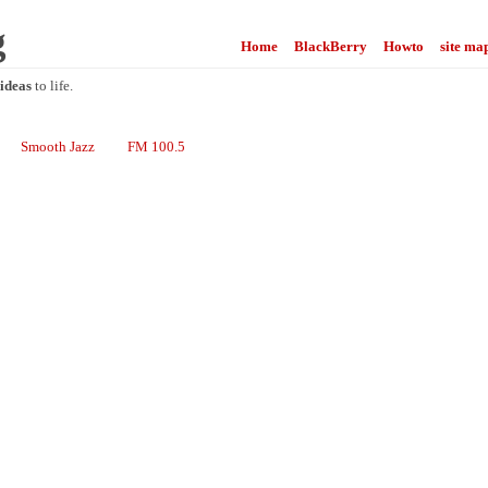
g
Home
BlackBerry
Howto
site ma
ideas
to life.
Smooth Jazz
FM 100.5