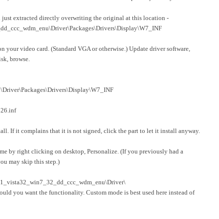
st extracted directly overwriting the original at this location -
_dd_ccc_wdm_enu\Driver\Packages\Drivers\Display\W7_INF
on your video card. (Standard VGA or otherwise.) Update driver software,
isk, browse.
river\Packages\Drivers\Display\W7_INF
26.inf
all. If it complains that it is not signed, click the part to let it install anyway.
me by right clicking on desktop, Personalize. (If you previously had a
you may skip this step.)
9-11_vista32_win7_32_dd_ccc_wdm_enu\Driver\
hould you want the functionality. Custom mode is best used here instead of