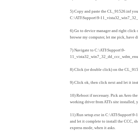
5) Copy and paste the CL_91526.inf you ju
C:\ATI\Support\9-11_vista32_win7_32
6) Go to device manager and right click 
browse my computer, let me pick, have d
7) Navigate to C:\ATI\Support\9-
11_vista32_win7_32_dd_ccc_wdm_enu\D
8) Click (or double click) on the CL_915
9) Click ok, then click next and let it inst
10) Reboot if necessary. Pick an Aero the
working driver from ATI's site installed, 
11) Run setup.exe in C:\ATI\Support\
and let it complete to install the CCC, s
express mode, when it asks.