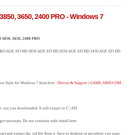
 3850, 3650, 2400 PRO - Windows 7
HD 3850, 3650, 2400 PRO
00 PRO AGP, ATI HD 3850 AGP, ATI HD 3650 AGP, ATI HD 3450 AGP, ATI HD
ver Suite for Windows 7 from here -
Drivers & Support | GAME.AMD.COM
-
he .exe you downloaded. It will extract to C:\ATI
nger necessary. Do not continue with install here.
 and extract the .inf file from it. Save to desktop or anywhere you want.