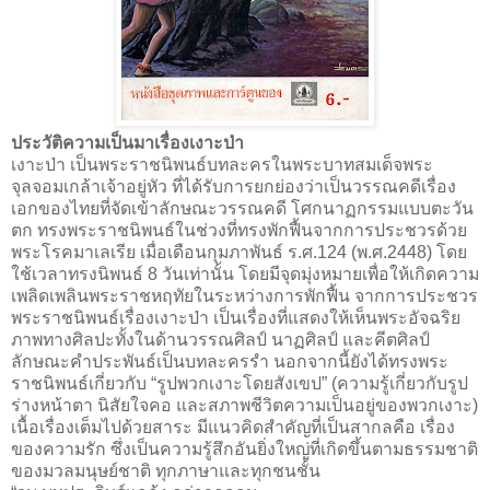
ประวัติความเป็นมาเรื่องเงาะป่า
เงาะป่า เป็นพระราชนิพนธ์บทละครในพระบาทสมเด็จพระ
จุลจอมเกล้าเจ้าอยู่หัว ที่ได้รับการยกย่องว่าเป็นวรรณคดีเรื่อง
เอกของไทยที่จัดเข้าลักษณะวรรณคดี โศกนาฏกรรมแบบตะวัน
ตก ทรงพระราชนิพนธ์ในช่วงที่ทรงพักฟื้นจากการประชวรด้วย
พระโรคมาเลเรีย เมื่อเดือนกุมภาพันธ์ ร.ศ.124 (พ.ศ.2448) โดย
ใช้เวลาทรงนิพนธ์ 8 วันเท่านั้น โดยมีจุดมุ่งหมายเพื่อให้เกิดความ
เพลิดเพลินพระราชหฤทัยในระหว่างการพักฟื้น จากการประชวร
พระราชนิพนธ์เรื่องเงาะป่า เป็นเรื่องที่แสดงให้เห็นพระอัจฉริย
ภาพทางศิลปะทั้งในด้านวรรณศิลป์ นาฏศิลป์ และคีตศิลป์
ลักษณะคำประพันธ์เป็นบทละครรำ นอกจากนี้ยังได้ทรงพระ
ราชนิพนธ์เกี่ยวกับ “รูปพวกเงาะโดยสังเขป” (ความรู้เกี่ยวกับรูป
ร่างหน้าตา นิสัยใจคอ และสภาพชีวิตความเป็นอยู่ของพวกเงาะ)
เนื้อเรื่องเต็มไปด้วยสาระ มีแนวคิดสำคัญที่เป็นสากลคือ เรื่อง
ของความรัก ซึ่งเป็นความรู้สึกอันยิ่งใหญ่ที่เกิดขึ้นตามธรรมชาติ
ของมวลมนุษย์ชาติ ทุกภาษาและทุกชนชั้น