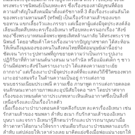
ทรงพระราชนิพนธ์เป็นบทละคร ซึ่งเรื่องของสามัญชนที่ด้อย
ความสำคัญในสังคมมีมาตั้งแต่รัชกาลที่ 3 คือเรื่องระเด่นลันได
ของพระยามหามนตรี (ทรัพย์) เป็นเรื่องรักสามเส้าของแขก
ขอทาน แขกเลี้ยงวัวและภรรยา แต่เนื้อหาผู้แต่งมีจุดประสงค์ล้อ
เลียนเสียดสีบทละครเรื่องอิเหนา หรือบทละครนอกเรื่อง “สังข์
ทอง”ซึ่งพระบาทสมเด็จพระพุทธเลิศหล้านภาลัย ได้ทรงพระราช
นิพนธ์ โดยอาศัยเค้าโครงเรื่องมาจากปัญญาสชาดก ได้สะท้อน
ให้เห็นถึงมุมมองของคนในสังคมไทยที่มีต่อมนุษย์เผ่านี้อย่าง
ชัดเจน “เกราะรูปทานพที่ถูกขยายความว่าเป็นเกราะรูปเงาะ
ปฏิกิริยาที่ท้าวสามนต์นางสนม นางกำนัล หรือแม้แต่เด็ก ๆ ชาว
บ้านมีต่อพระสังข์ในคราบเงาะป่า ได้แสดงความเยาะเย้ย
ถากถาง” แต่เรื่องเงาะป่ามีจุดประสงค์ที่จะแสดงวิถีชีวิตของพวก
เงาะอย่างสมจริง ในด้านความเป็นอยู่ การแต่งกาย
ขนบธรรมเนียมประเพณี ความเชื่อ ภาษาพูด การแต่งกายตลอด
จนลักษณะทางกายภาพและอุปนิสัยใจคอ ฯลฯ โดยปราศจาก
เรื่องของเวทมนต์คาถาประเภทเหาะเหินเดินอากาศซึ่งเป็นสิ่งที่
เหนือจริงและเป็นเรื่องไกลตัว
เนื้อเรื่องเงาะป่าบางตอนคล้ายคลึงกับบท ละครเรื่องอิเหนา เช่น
รักสามเส้าของ ซมพลา ลำหับ ฮเนา กับรักสามเส้าของอิเหนา
บุษบา และจรกา อิเหนารู้สึกตนว่ารักและปรารถนาบุษบาเมื่อ
ท้าวดาหาได้ยกนางให้จรกา เช่นเดียวกับเงาะป่าซมพลาแอบรัก
ลำหับ แต่ปล่อยให้เวลาล่วงเลย มาคิดแย่งชิงเมื่อพ่อแม่นางยกให้