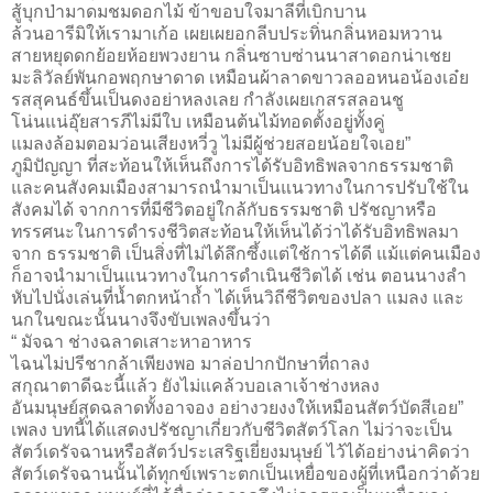
สู้บุกป่ามาดมชมดอกไม้ ข้าขอบใจมาลีที่เบิกบาน
ล้วนอารีมิให้เรามาเก้อ เผยเผยอกลีบประทิ่นกลิ่นหอมหวาน
สายหยุดดกย้อยห้อยพวงยาน กลิ่นซาบซ่านนาสาดอกน่าเชย
มะลิวัลย์พันกอพฤกษาดาด เหมือนผ้าลาดขาวลออหนอน้องเอ๋ย
รสสุคนธ์ขึ้นเป็นดงอย่าหลงเลย กำลังเผยเกสรสลอนชู
โน่นแน่อุ๊ยสารภีไม่มีใบ เหมือนต้นไม้ทอดตั้งอยู่ทั้งคู่
แมลงล้อมตอมว่อนเสียงหวี่วู ไม่มีผู้ช่วยสอยน้อยใจเอย”
ภูมิปัญญา ที่สะท้อนให้เห็นถึงการได้รับอิทธิพลจากธรรมชาติ
และคนสังคมเมืองสามารถนำมาเป็นแนวทางในการปรับใช้ใน
สังคมได้ จากการที่มีชีวิตอยู่ใกล้กับธรรมชาติ ปรัชญาหรือ
ทรรศนะในการดำรงชีวิตสะท้อนให้เห็นได้ว่าได้รับอิทธิพลมา
จาก ธรรมชาติ เป็นสิ่งที่ไม่ได้ลึกซึ้งแต่ใช้การได้ดี แม้แต่คนเมือง
ก็อาจนำมาเป็นแนวทางในการดำเนินชีวิตได้ เช่น ตอนนางลำ
หับไปนั่งเล่นที่น้ำตกหน้าถ้ำ ได้เห็นวิถีชีวิตของปลา แมลง และ
นกในขณะนั้นนางจึงขับเพลงขึ้นว่า
“ มัจฉา ช่างฉลาดเสาะหาอาหาร
ไฉนไม่ปรีชากล้าเพียงพอ มาล่อปากปักษาที่ถาลง
สกุณาตาดีฉะนี้แล้ว ยังไม่แคล้วบอเลาเจ้าช่างหลง
อันมนุษย์สุดฉลาดทั้งอาจอง อย่างวยงงให้เหมือนสัตว์บัดสีเอย”
เพลง บทนี้ได้แสดงปรัชญาเกี่ยวกับชีวิตสัตว์โลก ไม่ว่าจะเป็น
สัตว์เดรัจฉานหรือสัตว์ประเสริฐเยี่ยงมนุษย์ ไว้ได้อย่างน่าคิดว่า
สัตว์เดรัจฉานนั้นได้ทุกข์เพราะตกเป็นเหยื่อของผู้ที่เหนือกว่าด้วย