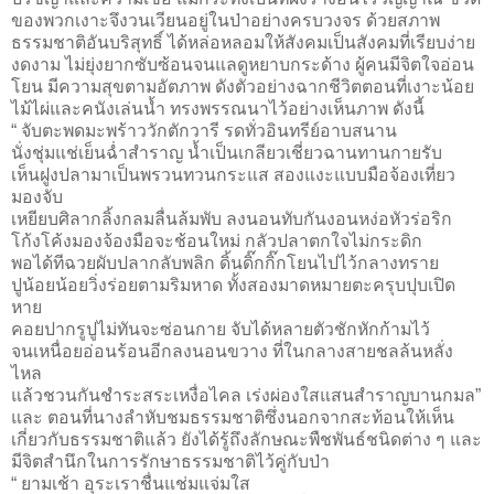
ของพวกเงาะจึงวนเวียนอยู่ในป่าอย่างครบวงจร ด้วยสภาพ
ธรรมชาติอันบริสุทธิ์ ได้หล่อหลอมให้สังคมเป็นสังคมที่เรียบง่าย
งดงาม ไม่ยุ่งยากซับซ้อนจนแลดูหยาบกระด้าง ผู้คนมีจิตใจอ่อน
โยน มีความสุขตามอัตภาพ ดังตัวอย่างฉากชีวิตตอนที่เงาะน้อย
ไม้ไผ่และคนังเล่นน้ำ ทรงพรรณนาไว้อย่างเห็นภาพ ดังนี้
“ จับตะพดมะพร้าววักตักวารี รดทั่วอินทรีย์อาบสนาน
นั่งชุ่มแช่เย็นฉ่ำสำราญ น้ำเป็นเกลียวเชี่ยวฉานทานกายรับ
เห็นฝูงปลามาเป็นพรวนทวนกระแส สองแงะแบบมือจ้องเที่ยว
มองจับ
เหยียบศิลากลิ้งกลมลื่นล้มพับ ลงนอนทับกันงอนหง่อหัวร่อริก
โก้งโค้งมองจ้องมือจะช้อนใหม่ กลัวปลาตกใจไม่กระดิก
พอได้ทีฉวยผับปลากลับพลิก ดิ้นดิ๊กกิ๊กโยนไปไว้กลางทราย
ปูน้อยน้อยวิ่งร่อยตามริมหาด ทั้งสองมาดหมายตะครุบปุบเปิด
หาย
คอยปากรูปูไม่ทันจะซ่อนกาย จับได้หลายตัวชักหักก้ามไว้
จนเหนื่อยอ่อนร้อนอีกลงนอนขวาง ที่ในกลางสายชลล้นหลั่ง
ไหล
แล้วชวนกันชำระสระเหงื่อไคล เร่งผ่องใสแสนสำราญบานกมล”
และ ตอนที่นางลำหับชมธรรมชาติซึ่งนอกจากสะท้อนให้เห็น
เกี่ยวกับธรรมชาติแล้ว ยังได้รู้ถึงลักษณะพืชพันธ์ชนิดต่าง ๆ และ
มีจิตสำนึกในการรักษาธรรมชาติไว้คู่กับป่า
“ ยามเช้า อุระเราชื่นแช่มแจ่มใส