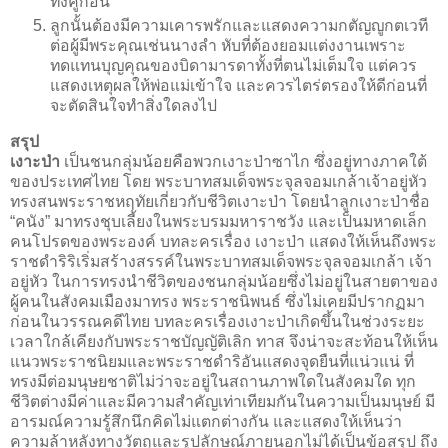
ทั้งคู่ก่อน
ลูกนั้นต้องมีความเคารพรักและแสดงความกตัญญูกตเวที
ต่อผู้มีพระคุณเช่นนางลำ หับที่ต้องยอมแต่งงานเพราะ
ทดแทนบุญคุณของบิดามารดาทั้งที่ตนไม่เต็มใจ แต่ควร
แสดงเหตุผลให้พ่อแม่เข้าใจ และควรไตร่ตรองให้ดีก่อนที่
จะตัดสินใจทำสิ่งใดลงไป
สรุป
เงาะป่า
เป็นชนกลุ่มน้อยคือพวกเงาะป่าซาไก ซึ่งอยู่ทางภาคใต้
ของประเทศไทย โดย พระบาทสมเด็จพระจุลจอมเกล้าเจ้าอยู่หัว
ทรงสนพระราชหฤทัยเกี่ยวกับชีวิตเงาะป่า โดยนำลูกเงาะป่าชื่อ
“คนัง” มาทรงชุบเลี้ยงในพระบรมมหาราชวัง และเป็นมหาดเล็ก
คนโปรดของพระองค์ บทละครเรื่อง เงาะป่า แสดงให้เห็นถึงพระ
ราชดำริริเริ่มสร้างสรรค์ในพระบาทสมเด็จพระจุลจอมเกล้า เจ้า
อยู่หัว ในการทรงนำชีวิตของชนกลุ่มน้อยซึ่งไม่อยู่ในสายตาของ
ผู้คนในสังคมเมืองมาทรง พระราชนิพนธ์ ซึ่งไม่เคยมีปรากฏมา
ก่อนในวรรณคดีไทย บทละครเรื่องเงาะป่าเกิดขึ้นในช่วงระยะ
เวลาใกล้เคียงกับพระราชบัญญัติเลิก ทาส จึงน่าจะสะท้อนให้เห็น
แนวพระราชนิยมและพระราชดำริอันแสดงจุดยืนที่แน่วแน่ ที่
ทรงมีต่อมนุษยชาติไม่ว่าจะอยู่ในสถานภาพใดในสังคมใด ทุก
ชีวิตต่างมีค่าและมีความสำคัญเท่าเทียมกันในความเป็นมนุษย์ มี
อารมณ์ความรู้สึกนึกคิดไม่แตกต่างกัน และแสดงให้เห็นว่า
ความล้าหลังทางวัตถุและรูปลักษณ์ภายนอกไม่ได้เป็นข้อสรุป ถึง