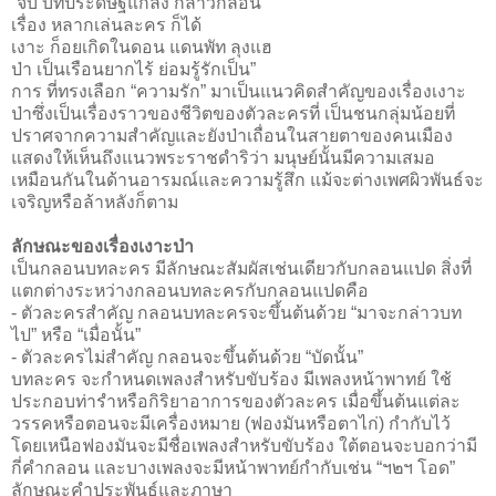
“จบ บทประดิษฐ์แกล้ง กล่าวกลอน
เรื่อง หลากเล่นละคร ก็ได้
เงาะ ก็อยเกิดในดอน แดนพัท ลุงแฮ
ป่า เป็นเรือนยากไร้ ย่อมรู้รักเป็น”
การ ที่ทรงเลือก “ความรัก” มาเป็นแนวคิดสำคัญของเรื่องเงาะ
ป่าซึ่งเป็นเรื่องราวของชีวิตของตัวละครที่ เป็นชนกลุ่มน้อยที่
ปราศจากความสำคัญและยังป่าเถื่อนในสายตาของคนเมือง
แสดงให้เห็นถึงแนวพระราชดำริว่า มนุษย์นั้นมีความเสมอ
เหมือนกันในด้านอารมณ์และความรู้สึก แม้จะต่างเพศผิวพันธ์จะ
เจริญหรือล้าหลังก็ตาม
ลักษณะของเรื่องเงาะป่า
เป็นกลอนบทละคร มีลักษณะสัมผัสเช่นเดียวกับกลอนแปด สิ่งที่
แตกต่างระหว่างกลอนบทละครกับกลอนแปดคือ
- ตัวละครสำคัญ กลอนบทละครจะขึ้นต้นด้วย “มาจะกล่าวบท
ไป” หรือ “เมื่อนั้น”
- ตัวละครไม่สำคัญ กลอนจะขึ้นต้นด้วย “บัดนั้น”
บทละคร จะกำหนดเพลงสำหรับขับร้อง มีเพลงหน้าพาทย์ ใช้
ประกอบท่ารำหรือกิริยาอาการของตัวละคร เมื่อขึ้นต้นแต่ละ
วรรคหรือตอนจะมีเครื่องหมาย (ฟองมันหรือตาไก่) กำกับไว้
โดยเหนือฟองมันจะมีชื่อเพลงสำหรับขับร้อง ใต้ตอนจะบอกว่ามี
กี่คำกลอน และบางเพลงจะมีหน้าพาทย์กำกับเช่น “ฯ๒ฯ โอด”
ลักษณะคำประพันธ์และภาษา