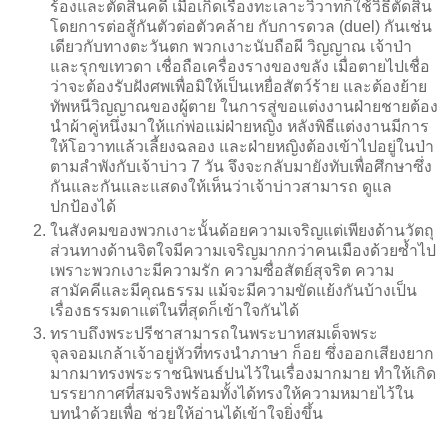
ร้องและตัดสินคดี เมื่อเกิดเรื่องทะเลาะวิวาทก็ใช้วิธีตัดสิน
โดยการต่อสู้กันตัวต่อตัวคล้าย กับการดวล (duel) กันเช่น
เดียวกับทางตะวันตก พวกเงาะนับถือผี วิญญาณ เจ้าป่า
และรุกขเทวดา เชื่อถือเครื่องรางของขลัง เมื่อตายไปเชื่อ
ว่าจะต้องรับฝังศพเพื่อมิให้เป็นเหยื่อสัตว์ร้าย และต้องย้าย
ทัพหนีวิญญาณของผู้ตาย ในการสู่ขอแต่งงานฝ่ายชายต้อง
นำผ้าคู่หนึ่งมาให้แก่พ่อแม่ฝ่ายหญิง หลังพิธีแต่งงานมีการ
ให้โอวาทแล้วเลี้ยงฉลอง และฝ่ายหญิงต้องเข้าไปอยู่ในป่า
ตามลำพังกับเจ้าบ่าว 7 วัน จึงจะกลับมายังทับเพื่อศึกษาซึ่ง
กันและกันและแสดงให้เห็นว่าเจ้าบ่าวสามารถ ดูแล
ปกป้องได้
ในสังคมของพวกเงาะนั้นด้อยความเจริญแต่เพียงด้านวัตถุ
ส่วนทางด้านจิตใจมีความเจริญมากกว่าคนเมืองด้วยซ้ำไป
เพราะพวกเงาะมีความรัก ความซื่อสัตย์สุจริต ความ
สามัคคีและมีคุณธรรม แม้จะมีความขัดแย้งกันบ้างเป็น
เรื่องธรรมดาแต่ในที่สุดก็เข้าใจกันได้
ทราบถึงพระปรีชาสามารถในพระบาทสมเด็จพระ
จุลจอมเกล้าเจ้าอยู่หัวที่ทรงนำภาษา ก็อย ซึ่งออกเสียงยาก
มากมาทรงพระราชนิพนธ์ปนไว้ในเรื่องมากมาย ทำให้เกิด
บรรยากาศที่สมจริงพร้อมทั้งได้ทรงให้ความหมายไว้ใน
บทนำด้วยเพื่อ ช่วยให้อ่านได้เข้าใจยิ่งขึ้น