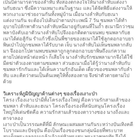
เป็นบิดามารดาของลำหับ ทั้งสองตกลงใจให้นางลำหับแต่งงา
นกับฮเนา ซึ่งมีความเหมาะสมในฐานะ และได้จัดพิธีแต่งงานให้
พวกเงาะมาช่วยงานกันทั้งหมู่บ้าน เมื่อนางลำหับกับฮเนา
แต่งงานกัน จะต้องไปเดินป่าตามประเพณี 7 วัน ซมพลาได้ทำ
อุบายไปลักพาตัวนางลำหับหนีมาอยู่กับตนที่ในถ้ำ ฮเนานึกว่าซม
พลาบังคับเอาตัวนางลำหับไปจึงออกติดตามจนพบ ซมพลากับฮ
เนาได้ต่อสู้กัน รำแก้วซึ่งเป็นพี่ชายของฮเนาได้ใช้ลูกดอกอาบยา
พิษเป่าไปถูกซมพลาได้รับบาด เจ็บ นางลำหับไม่เห็นซมพลากลับ
มา จึงออกไปตามพบซมพลาถูกลูกดอกอาบยาพิษถึงแก่ความ
ตายไปต่อหน้าต่อหน้า ก็เสียใจ นางลำหับรักซมพลามากจึงได้ใช้
มีดฆ่าตัวเองตายตามซมพลา ส่วนฮเนาเมื่อได้รู้ว่านางลำหับกับ
ซมพลารักกันและได้เห็นความรักอันเด็ด เดี่ยวของซมพลากับลำ
หับ และคิดว่าตนเป็นต้นเหตุให้ทั้งสองตาย จึงฆ่าตัวตายตามไป
ด้วย
วิเคราะห์ภูมิปัญญาด้านต่างๆ ของเรื่องเงาะป่า
โครง เรื่องเงาะป่ามีทั้งโครงเรื่องใหญ่ คือความรักสามเส้าของ
ซมพลา ลำหับและฮเนา โครงเรื่องรองที่สนับสนุนโครงเรื่อง
ใหญ่ให้เด่นชัดคือ ความรักสามเส้าของตาวางซอง นางถิ่งและ
ตาจาลอง
เงาะป่าเป็นวรรณคดีที่มี ลักษณะผสมผสานกันระหว่างบันเทิงคดี
โบราณและปัจจุบัน คือเป็นเรื่องของชนกลุ่มน้อยที่พระบาท
สมเด็จพระจุลจอมเกล้าเจ้าอยู่หัวทรงสน พระราชหฤทัย จึงได้