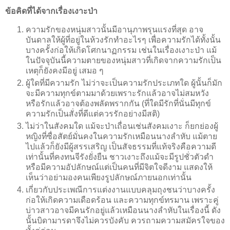
ข้อคิดที่ได้จากเรื่องเงาะป่า
ความรักของหนุ่มสาวนั้นมีอานุภาพรุนแรงที่สุด อาจ
บันดาลให้ผู้ที่อยู่ในห้วงรักทำอะไรๆ เพื่อความรักได้ทั้งนั้น
บางครั้งก่อให้เกิดโศกนาฏกรรม เช่นในเรื่องเงาะป่า แม้
ในปัจจุบันนี้ความตายของหนุ่มสาวที่เกิดจากความรักเป็น
เหตุก็ยังคงมีอยู่ เสมอ ๆ
ผู้ใดที่มีความรัก ไม่ว่าจะเป็นความรักประเภทใด ผู้นั้นก็มัก
จะมีความทุกข์ตามมาด้วยเพราะรักแล้วอาจไม่สมหวัง
หรือรักแล้วอาจต้องพลัดพรากกัน (ที่ใดมีรักที่นั่นมีทุกข์
ความรักเป็นสั่งที่ดีแต่ควรรักอย่างมีสติ)
ไม่ว่าในสังคมใด แม้จะป่าเถื่อนเช่นสังคมเงาะ ก็ยกย่องผู้
หญิงที่ซื่อสัตย์มั่นคงในความรักเหมือนนางลำหับ แม้ตาย
ไปแล้วก็ยังมีผู้สรรเสริญ เป็นสัจธรรมที่แท้จริงคือความดี
เท่านั้นที่คงทนจีรังยั่งยืน ชาวเงาะถึงแม้จะมีรูปชั่วตัวดำ
หรือมีความอัปลักษณ์แต่เป็นคนที่มีจิตใจดีงาม แสดงให้
เห็นว่าอย่ามองคนเพียงรูปลักษณ์ภายนอกเท่านั้น
เกี่ยวกับประเพณีการแต่งงานแบบคลุมถุงชนว่าบางครั้ง
ก่อให้เกิดความเดือดร้อน และความทุกข์ทรมาน เพราะคู่
บ่าวสาวอาจมีคนรักอยู่แล้วเหมือนนางลำหับในเรื่องนี้ ดัง
นั้นบิดามารดาจึงไม่ควรบังคับ ควรถามความสมัครใจของ