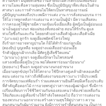
ความเขลา มนุษย์ที่ได้ชื่อว่าฉลาดจึงไม่ควรตกเป็นเหยื่อของ
ความโมหะคือความลุ่มหลง ซึ่งเป็นภูมิปัญญาที่สะท้อนในด้าน
ศาสนา และการดำรงตนไม่ให้ตกเป็นทาสของอารมณ์
ภูมิปัญญาแสดงถึงประเพณีการแต่ง งาน การสั่งสอนอบรม การ
ให้โอวาทลูกหลังการแต่งงาน ความเป็นผู้นำ มีความเสียสละ
การครองคู่ให้ผู้ชายมีความเข้มแข็งเยี่ยงเสือ ผู้หญิงเป็นผู้อ่อนแอ
น่าเอ็นดูอย่างนก พ่อแม่ของทั้งสองฝ่าย สอนให้รักกัน ดูแล
ห่วงใยซึ่งกันและกัน โดยยกตัวอย่างเสือตัวผู้และเสือตัวเมีย
“ (เงาะยอ) ลูกรัก จงดูเยี่ยงพยัคฆ์โคร่งใหญ่
ถึงร้ายกาจอาจหาญปานใด ก็มิได้ทำร้ายแก่ลูกเมีย
(ตองยิบ) บุญเหลือ จงดูอย่างแม่เสืออย่าอ่อนเอี้ย
รักตัวผู้ดูลูกเฝ้ากกเลีย มีศัตรูสู้เสียชีวิตแทน”
“ (มาเนาะ) ลูกยา จงดูเยี่ยงปักษาในไพรสณฑ์
แสวงเหยื่อเผื่อคู่บินวู่วน พอได้ผลพาร่อนมาป้อนนาง”
(ฮอยเงาะ) ชื่นอก จงดูอย่างนางนกอย่าขนาง
เมื่อยามทุกข์ปลุกใจให้โศกจาง ใช้ปีกหางคู่เคล้าเฝ้าคลอเคลีย”
ตอน แต่งงาน กล่าวถึงพิธีแต่งงานของชาวเงาะว่ามีประเพณี
การจัดขบวนแห่ฟ้อนรำ ร่วมแสดงความยินดีโดยมีเครื่องประดับ
ที่สำคัญคือดอกไม้ การอวยพรคู่บ่าวสาวของผู้เฒ่าผู้แก่ ซึ่งมีการ
เปรียบเทียบการใช้ชีวิตร่วมกันของสองคนว่าต้องช่วยเหลือกัน
ให้อภัยและอยู่เคียงข้างให้กำลังใจตลอดไป ถือว่าการแต่งงาน
ของพวกเงาะนอกจากจะสร้างความสุขให้คู่บ่าวสาว ความ
สนุกสนานกับผู้มาร่วมงาน ยังมีการร่ายรำที่สนุกสนาน เป็นการ