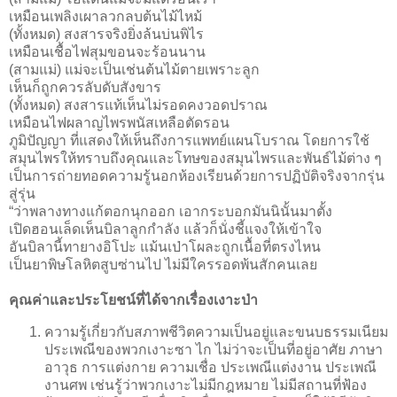
เหมือนเพลิงเผาลวกลบต้นไม้ไหม้
(ทั้งหมด) สงสารจริงยิ่งล้นบ่นพิไร
เหมือนเชื้อไฟสุมขอนจะร้อนนาน
(สามแม่) แม่จะเป็นเช่นต้นไม้ตายเพราะลูก
เห็นก็ถูกควรลับดับสังขาร
(ทั้งหมด) สงสารแท้เห็นไม่รอดคงวอดปราณ
เหมือนไฟผลาญไพรพนัสเหลือตัดรอน
ภูมิปัญญา ที่แสดงให้เห็นถึงการแพทย์แผนโบราณ โดยการใช้
สมุนไพรให้ทราบถึงคุณและโทษของสมุนไพรและพันธ์ไม้ต่าง ๆ
เป็นการถ่ายทอดความรู้นอกห้องเรียนด้วยการปฏิบัติจริงจากรุ่น
สู่รุ่น
“ว่าพลางทางแก้ตอกนุกออก เอากระบอกมันนินั้นมาตั้ง
เปิดฮอนเล็ดเห็นบิลาลูกกำลัง แล้วก็นั่งชี้แจงให้เข้าใจ
อันบิลานี้ทายางอิโปะ แม้นเป่าโผละถูกเนื้อที่ตรงไหน
เป็นยาพิษโลหิตสูบซ่านไป ไม่มีใครรอดพ้นสักคนเลย
คุณค่าและประโยชน์ที่ได้จากเรื่องเงาะป่า
ความรู้เกี่ยวกับสภาพชีวิตความเป็นอยู่และขนบธรรมเนียม
ประเพณีของพวกเงาะซา ไก ไม่ว่าจะเป็นที่อยู่อาศัย ภาษา
อาวุธ การแต่งกาย ความเชื่อ ประเพณีแต่งงาน ประเพณี
งานศพ เช่นรู้ว่าพวกเงาะไม่มีกฎหมาย ไม่มีสถานที่ฟ้อง