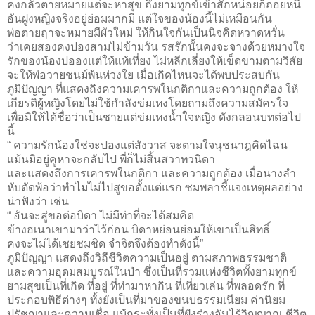
คงกลัวตายหมายแต่จะหาสุข ถึงยามทุกข์เข้าสักหน่อยก็ถอยหนี
อันฝูงหญิงจริงอยู่ย่อมมากมี แต่ใจของน้องนี้ไม่เหมือนกัน
พ่อตายฤาจะหมายมีผัวใหม่ ให้กินใจกันเป็นนิจคิดหวาดหวั่น
ว่าเคยสองคงปองสามไม่ข้ามวัน รสรักนั้นคงจะจางด้วยหมางใจ
รักของน้องปอองแต่ให้แท้เที่ยง ไม่หลีกเลี่ยงให้เข็ดขามตามวิสัย
จะให้พ่อวายชนม์พ้นห่วงใย เมื่อเกิดไหนจะได้พบประสบกัน
ภูมิปัญญา ที่แสดงถึงความเคารพในกติกาและความถูกต้อง ให้
เกียรติผู้หญิงโดยไม่ใช้กำลังข่มเหงโดยถามถึงความสมัครใจ
เพื่อมิให้ได้ชื่อว่าเป็นชายแต่ข่มเหงน้ำใจหญิง ดังกลอนบทต่อไป
นี้
“ ความรักน้องใช่จะปองแต่สังวาส จะตามใจนุชนาฎคิดไฉน
แม้นมิอยู่คูหาจะกลับไป พี่ก็ไม่สิ้นสวาทวนิดา
และแสดงถึงการเคารพในกติกา และความถูกต้อง เมื่อนางลำ
หับตัดพ้อว่าทำไมไม่ไปสูขอตั้งแต่แรก ซมพลาชี้แจงเหตุผลอย่าง
น่าฟังว่า เช่น
“ อันจะสู่ขอต่อบิดา ไม่มีท่าที่จะได้สมคิด
ข้างฮเนาเขามาว่าไว้ก่อน บิดาหย่อนย่อมให้เขาเป็นสิทธิ์
คงจะไม่ได้เชยชมชิด จำจิตจึงต้องทำดังนี้”
ภูมิปัญญา แสดงถึงวิถีชีวิตความเป็นอยู่ ตามสภาพธรรมชาติ
และความอุดมสมบูรณ์ในป่า ซึ่งเป็นที่รวมแห่งชีวิตทั้งยามทุกข์
ยามสุขเป็นที่เกิด ที่อยู่ ที่ทำมาหากิน ที่เที่ยวเล่น ที่พลอดรัก ที่
ประกอบพิธีต่างๆ ทั้งยังเป็นที่มาของขนบธรรมเนียม ค่านิยม
ปรัชญาและความเชื่อ แม้กระทั่งเป็นที่ฝังร่างอันไร้วิญญาณ ชีวิต