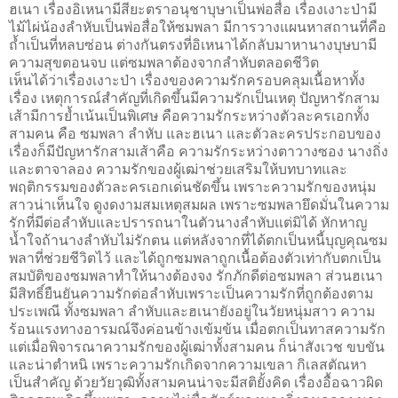
ฮเนา เรื่องอิเหนามีสียะตราอนุชาบุษาเป็นพ่อสื่อ เรื่องเงาะป่ามี
ไม้ไผ่น้องลำหับเป็นพ่อสื่อให้ซมพลา มีการวางแผนหาสถานที่คือ
ถ้ำเป็นที่หลบซ่อน ต่างกันตรงที่อิเหนาได้กลับมาหานางบุษบามี
ความสุขตอนจบ แต่ซมพลาต้องจากลำหับตลอดชีวิต
เห็นได้ว่าเรื่องเงาะป่า เรื่องของความรักครอบคลุมเนื้อหาทั้ง
เรื่อง เหตุการณ์สำคัญที่เกิดขึ้นมีความรักเป็นเหตุ ปัญหารักสาม
เส้ามีการย้ำเน้นเป็นพิเศษ คือความรักระหว่างตัวละครเอกทั้ง
สามคน คือ ซมพลา ลำหับ และฮเนา และตัวละครประกอบของ
เรื่องก็มีปัญหารักสามเส้าคือ ความรักระหว่างตาวางซอง นางถิ่ง
และตาจาลอง ความรักของผู้เฒ่าช่วยเสริมให้บทบาทและ
พฤติกรรมของตัวละครเอกเด่นชัดขึ้น เพราะความรักของหนุ่ม
สาวน่าเห็นใจ ดูงดงามสมเหตุสมผล เพราะซมพลายึดมั่นในความ
รักที่มีต่อลำหับและปรารถนาในตัวนางลำหับแต่มิได้ หักหาญ
น้ำใจถ้านางลำหับไม่รักตน แต่หลังจากที่ได้ตกเป็นหนี้บุญคุณซม
พลาที่ช่วยชีวิตไว้ และได้ถูกซมพลาถูกเนื้อต้องตัวเท่ากับตกเป็น
สมบัติของซมพลาทำให้นางต้องจง รักภักดีต่อซมพลา ส่วนฮเนา
มีสิทธิ์ยืนยันความรักต่อลำหับเพราะเป็นความรักที่ถูกต้องตาม
ประเพณี ทั้งซมพลา ลำหับและฮเนายังอยู่ในวัยหนุ่มสาว ความ
ร้อนแรงทางอารมณ์จึงค่อนข้างเข้มข้น เมื่อตกเป็นทาสความรัก
แต่เมื่อพิจารณาความรักของผู้เฒ่าทั้งสามคน ก็น่าสังเวช ขบขัน
และน่าตำหนิ เพราะความรักเกิดจากความเขลา กิเลสตัณหา
เป็นสำคัญ ด้วยวัยวุฒิทั้งสามคนน่าจะมีสติยั้งคิด เรื่องอื้อฉาวผิด