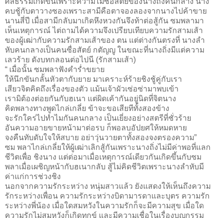
ศิลธรรมเกิดขึ้นเพราะความไม่ซื่อสัตย์ของนางถิ่งคนกลาง นาง
คบชู้กับตาวางซองเพราะสามีคือตาจองลองจากนางไปค้าขาย
นานสี่ปี เมื่อสามีกลับมาเกิดหึงหวงกันจึงท้าต่อสู้กัน ซมพลามา
เห็นเหตุการณ์ ไต่ถามได้ความจึงเปรียบเทียบความรักสามเส้า
ของผู้เฒ่ากับความรักสามเส้าของ ตน แต่ต่างกันตรงที่ นางลำ
หับคนกลางเป็นคนซื่อสัตย์ กตัญญู ในขณะที่นางถิ่งมีแต่ความ
เลวร้าย ดังบทกลอนต่อไปนี (รักสามเส้า)
“ เมื่อนั้น ซมพลาฟังคำร่ำขยาย
ให้นึกขันกลั้นหัวตากับยาย มาเคราะห์ร้ายชิงชู้คู่กับเรา
เสียวจิตคิดถึงเรื่องของตัว แม้นเจ้าผัวเซ่อซ่ามาพบเข้า
เรามิต้องต่อยกันกับฮเนา แต่ผิดเค้ากันอยู่นิดที่จิตนาง
คิดพลางทางพูดไกล่เกลี่ย ข้าจะขอเสียทีทั้งสองข้าง
จะรักใคร่ไปทำไมกันคนกลาง เป็นเยี่ยงอย่างสตรีที่ชั่วร้าย
อันความอายขายหน้ามาต่อรบ ก็พอลบอัปยศให้หมดหาย
จงคืนทับดับใจให้สบาย อย่าวุ่นวายตาทั้งสองจงตรองความ”
ซม พลาไกล่เกลี่ยให้ผู้เฒ่าเลิกสู้กันเพราะนางถิ่งไม่มีค่าพอที่แลก
ชีวิตเพื่อ ชิงนาง แต่ต่อมาเมื่อเหตุการณ์เดียวกันเกิดขึ้นกับซม
พลาเมื่อเผชิญหน้ากับฮเนากลับ สู้ไม่คิดชีวิตเพราะนางลำหับมี
ค่าแก่การช่วงชิง
นอกจากความรักระหว่าง หนุ่มสาวแล้ว ยังแสดงให้เห็นถึงความ
รักระหว่างเพื่อน ความรักระหว่างบิดามารดาและบุตร ความรัก
ระหว่างพี่น้อง เมื่อใดสมหวังในความรักก็จะมีความสุข เมื่อใด
ความรักไม่สมหวังก็เกิดทุกข์ และมีความเชื่อในเรื่องบุญกรรม