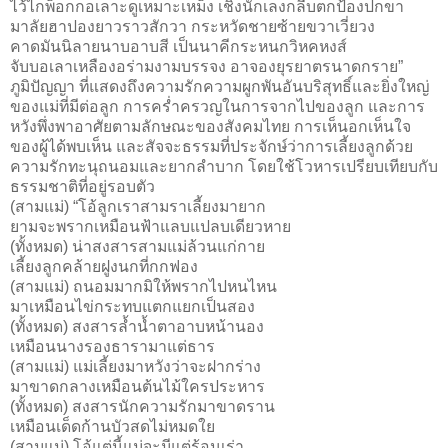
ไว้ไกพ็อกกอเลาะดูเหมาะเหม็ง เชิงนักเลงกลีบตกป้องปกขา
มาลัยฮาปองยาวราวสักวา กระหวัดชายซ้ายขวาเวี่ยวง
คาดมันนิลายนาบอาบสี เป็นนาคีกระหนกวิหคหงส์
จับบอเลาเหลืองอร่ามงามบรรจง อาจองยุรยาตรนาดกราย”
ภูมิปัญญา ที่แสดงถึงความรักความผูกพันอันบริสุทธิ์และยิ่งใหญ่
ของแม่ที่มีต่อลูก การคร่ำครวญในการจากไปของลูก และการ
หวังพึ่งพาอาศัยตามลักษณะของสังคมไทย การเห็นอกเห็นใจ
ของผู้ได้พบเห็น และสัจจะธรรมที่ประจักษ์ว่าการเลี้ยงลูกด้วย
ความรักทะนุถนอมและยากลำบาก โดยใช้โวหารเปรียบเทียบกับ
ธรรมชาติที่อยู่รอบตัว
(สามแม่) “โอ้ลูกเราสามราเลี้ยงมายาก
ยามจะพรากเหมือนฟ้าแลบแปลบเดียวหาย
(ทั้งหมด) น่าสงสารสามแม่ล้วนแก่กาย
เลี้ยงลูกคล้ายฝูงนกที่กกฟอง
(สามแม่) ถนอมมากมิให้พรากไปหนไหน
มาเหมือนไข่กระทบแตกแยกเป็นสอง
(ทั้งหมด) สงสารล้ำน้ำตาอาบหน้านอง
เหมือนนางรองธารามาแต่ธาร
(สามแม่) แม่เลี้ยงมาหวังว่าจะฝากร่าง
มาขาดกลางเหมือนต้นไม้ใครประหาร
(ทั้งหมด) สงสารนักความรักมาขาดราน
เหมือนเด็ดก้านบัวสดไม่หมดใย
(สามแม่) โอ้แต่นี้แม่จะมีแต่ร้อนเร่า