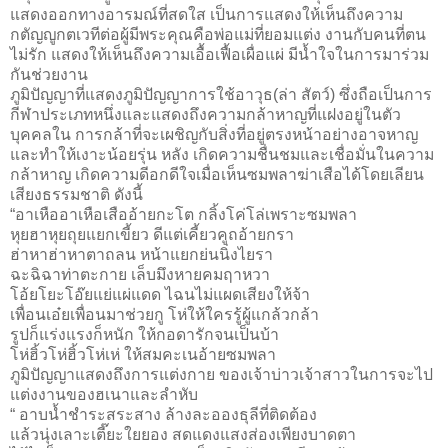
แสดงออกทางอารมณ์ที่สดใส เป็นการแสดงให้เห็นถึงความ
กตัญญูกตเวทีต่อผู้มีพระคุณคือพ่อแม่ที่ยอมแต่ง งานกับคนที่ตน
ไม่รัก แสดงให้เห็นถึงความเอื้อเฟื้อเผื่อแผ่ มีน้ำใจในการมาร่วม
กันช่วยงาน
ภูมิปัญญาที่แสดงภูมิปัญญาการใช้อาวุธ(ล่า สัตว์) ซึ่งถือเป็นการ
กีฬาประเภทหนึ่งและแสดงถึงความกล้าหาญที่แฝงอยู่ในตัว
บุคคลใน การกล้าที่จะเผชิญกับสิ่งที่อยู่ตรงหน้าอย่างอาจหาญ
และทำให้เงาะน้อยรุ่น หลัง เกิดความชื่นชมและเชื่อมั่นในความ
กล้าหาญ เกิดความดีอกดีใจเมื่อเห็นซมพลาฆ่าเสือได้โดยเลียน
เสียงธรรมชาติ ดังนี้
“อาเหืออาเหือเสืออ้ายกะโต กลิ้งโค่โล่เพราะซมพลา
หุยฮาหุยถุยแยกเขี้ยว ดีแต่เคี้ยวคูถอ้ายกรา
ฮ่าหาฮ่าหาตาถลน หน้าแยกย่นนิ่งไยรา
ฉะฉิฉาท่าตะกาย เล็บมึงหายคมฤาหวา
โอ้ยโยะโอ๊ยแย่แผ่แดด ไฉนไม่แผดเสียงให้จ้า
เพื่อนเอ๋ยเพื่อนมาช่วยกู โห่ให้ใครรู้ผู้แกล้วกล้า
รูปก็แร่งแรงก็หนัก ให้กอดารักจนเป็นบ้า
โห่ฮิ้วโห่ฮิ้วโห่เห่ ให้สมคะเนอ้ายซมพลา
ภูมิปัญญาแสดงถึงการแต่งกาย ของเจ้าบ่าวเจ้าสาวในการจะไป
แต่งงานของฮเนาและลำหับ
“ อาบน้ำชำระสระสาง ล้างละอองธุลีที่ติดต้อง
แล้วนุ่งเลาะเตี๊ยะใยยอง สดแดงแสงส่องเพียงบาดตา