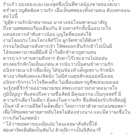
รำแก้ว ปองสองและปองสุดซึ่งเป็นพี่ชายน้องชายของฮเนา
คร่ำครวญตัดพ้อความรัก เมื่อเห็นศพของทั้งสามคน ดังบทกลอน
ต่อไปนี้
“ดูดุ๊ความรักนักหนาหนอ มาลวงล่อโลมพาคนอาสัญ
ถึงสามศพสยบเรียงเคียงกัน ล้วนทาสรักทั้งนั้นอนาถใจ
แสนสงสารลำหับสาวน้อย บุญใดที่คอยส่งให้
งามโฉมประโลมโลกเลิศวิไล ผูกจิตชายได้ดังคาวี
กรรมใดบันดาลสังหารเจ้า ให้พลอยกลืนรักเข้าไปเป็นผี
โอ้ซมพลาน่าชมฝีมือดี น้ำใจดีกล้าหาญทานทน
ควรฤาเราสามตามสังหาร ดังตาโก๊ะทะยานไม่ย่อย่น
ตรงต่อรักหักไม่เห็นแก่ตน ควรนับว่าเป็นคนข้าความรัก
อนิจจาฮเนาเจ้าเพื่อเข็ญ ได้ขุ่นข้องลำเค็ญเพราะรักหนัก
ช่างอาภัพลับหลงจงจิตนัก ไม่มีส่วนสุขสักหน่อยหนึ่งเลย
อนิจจารักกระไรใจจืดเหลือ ไม่เผื่อแผ่ผลาญชีพเล่นเฉยเฉย
จงรู้ฤทธิ์รักร้ายอย่าหมายเชย ศพจะเกยก่ายกลาดอนาจใจ
ภูมิปัญญา ที่แสดงถึงความซื่อสัตย์ มีคุณธรรม เป็นกุลสตรี มี
ความรักเดียวใจเดียว มั่นคงในความรัก ซื่อสัตย์จงรักภักดีต่อผู้
เป็นสามี ความมีจิตใจเด็ดเดี่ยว โดยการฆ่าตัวตายก่อนซมพลา
เพื่อให้ซมพลาตายตาหลับโดยไม่ต้องห่วงนาง และมีความเชื่อใน
การเกิดในภพหน้า
“ โอ้ว่าซมพลาของเมียเอ๋ย ไฉนเลยมาสั่งดังนี้ได้
พ่อเดาจิตเมียผิดเป็นพ้นไป ด้วยนึกว่าเป็นนิสัยนารี