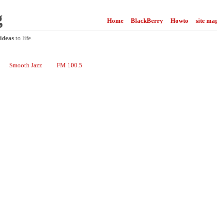
g
Home
BlackBerry
Howto
site ma
ideas
to life.
Smooth Jazz
FM 100.5