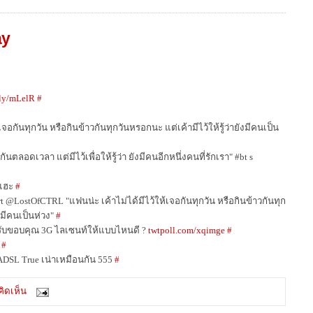
ay
.ly/mLelR
#
เจอกันทุกวัน หรือกินข้าวกันทุกวันหรอกนะ แต่เค้ามีไว้ให้รู้ว่ายังมีคนเป็น
กันตลอดเวลา แต่มีไว้เพื่อให้รู้ว่า ยังมีคนอีกหนึ่งคนที่รักเรา" #bt s
ยแฮะ
#
 @LostOfCTRL "แฟนน่ะ เค้าไม่ได้มีไว้ให้เจอกันทุกวัน หรือกินข้าวกันทุก
ังมีคนเป็นห่วง"
#
ับขอบคุณ 3G ไลเซนท์ให้แบบไหนดี ?
twtpoll.com/xqimge
#
#
DSL True เน่าเหมือนกัน 555
#
ิดเห็น