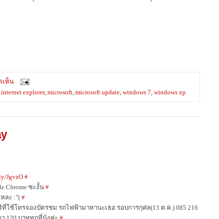
ดเห็น
,
internet explorer
,
microsoft
,
microsoft update
,
windows 7
,
windows xp
ay
.ly/JgvzO
#
e Chrome ซะงั้น
#
หละ :"(
#
ร์ที่ใช้โทรจองบัตรชม รถไฟฟ้ามาหานะเธอ รอบการกุศล(13 ต.ค.) 085 216
 120 บาททุกที่นั่งค่ะ
#