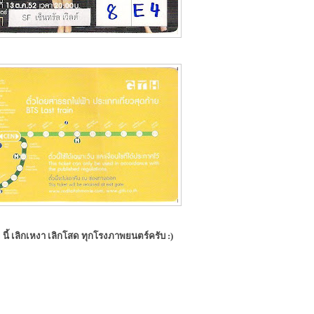
 นี้ เลิกเหงา เลิกโสด ทุกโรงภาพยนตร์ครับ :)