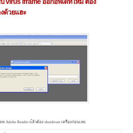
บ virus iframe ออกอัีพเดทใหม่ ต้อง
องด้วยแฮะ
ดท Adobe Reader แ้ล้วต้อง shutdown เครื่องก่อนเลย