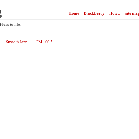
g
Home
BlackBerry
Howto
site ma
ideas
to life.
Smooth Jazz
FM 100.5