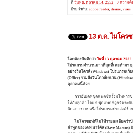
ที่
วันพุธ, ตุลาคม 14, 2552
0 ความคิ
ป้ายกำกับ:
adobe reader
,
iframe
,
virus
13 ต.ค. ไมโครซอฟ
โลกต้องบันทึกว่า
วันที่ 13 ตุลาคม 2552
โปรแกรมจำนวนมากที่สุดที่เคยทำมา อุด
อย่างวินโดวส์ (Windows) โปรแกรมเว็บ
(Office) รวมถึงวินโดวส์เซเว่น (Windo
ตุลาคมนี้ด้วย
การอัปเดทชุดแพตช์ครั้งมโหฬารของไ
ให้กับลูกค้า โดย 6 ชุดแพตช์ถูกจัดระดับ
นักเจาะระบบหรือโปรแกรมประสงค์ร้าย
ไมโครซอฟท์ไม่ให้รายละเอียดว่าป
คำพูดของเดฟ มาร์คัส (Dave Marcus) นัก