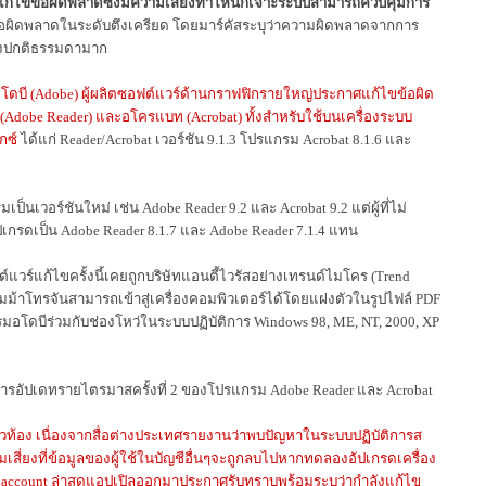
นแก้ไขข้อผิดพลาดซึ่งมีความเสี่ยงทำให้นักเจาะระบบสามารถควบคุมการ
้อผิดพลาดในระดับตึงเครียด โดยมาร์คัสระบุว่าความผิดพลาดจากการ
่องปกติธรรมดามาก
ดบี (Adobe) ผู้ผลิตซอฟต์แวร์ด้านกราฟฟิกรายใหญ่ประกาศแก้ไขข้อผิด
Adobe Reader) และอโครแบท (Acrobat) ทั้งสำหรับใช้บนเครื่องระบบ
กซ์
ได้แก่ Reader/Acrobat เวอร์ชัน 9.1.3 โปรแกรม Acrobat 8.1.6 และ
เวอร์ชันใหม่ เช่น Adobe Reader 9.2 และ Acrobat 9.2 แต่ผู้ที่ไม่
เกรดเป็น Adobe Reader 8.1.7 และ Adobe Reader 7.1.4 แทน
ร์แก้ไขครั้งนี้เคยถูกบริษัทแอนตี้ไวรัสอย่างเทรนด์ไมโคร (Trend
ม้าโทรจันสามารถเข้าสู่เครื่องคอมพิวเตอร์ได้โดยแฝงตัวในรูปไฟล์ PDF
มอโดบีร่วมกับช่องโหว่ในระบบปฏิบัติการ Windows 98, ME, NT, 2000, XP
ารอัปเดทรายไตรมาสครั้งที่ 2 ของโปรแกรม Adobe Reader และ Acrobat
ทั่วท้อง เนื่องจากสื่อต่างประเทศรายงานว่าพบปัญหาในระบบปฏิบัติการส
ามเสี่ยงที่ข้อมูลของผู้ใช้ในบัญชีอื่นๆจะถูกลบไปหากทดลองอัปเกรดเครื่อง
est account ล่าสุดแอปเปิลออกมาประกาศรับทราบพร้อมระบุว่ากำลังแก้ไข