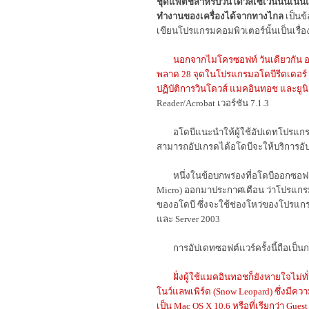
ชุดแพตช์สำหรับวินโดวส์เซเว่นนั้นเน้
ทำงานของเครื่องได้จากทางไกล
เป็นข
เขียนโปรแกรมคอมพิวเตอร์นั้นเป็นเรื
นอกจากไมโครซอฟท์ วันเดียวกัน อโ
พลาด 28 จุดในโปรแกรมอโดบีรีดเดอร์ (
ปฏิบัติการวินโดวส์ แมคอินทอช และยูนิ
Reader/Acrobat เวอร์ชัน 7.1.3
อโดบีแนะนำให้ผู้ใช้อัปเดทโปรแกรมเป็น
สามารถอัปเกรดได้อโดบีจะให้บริการอัป
หนึ่งในข้อบกพร่องที่อโดบีออกซอฟต์แว
Micro) ออกมาประกาศเตือน ว่าโปรแกรม
ของอโดบี ซึ่งจะใช้ช่องโหว่ของโปรแกร
และ Server 2003
การอัปเดทซอฟต์แวร์ครั้งนี้ถือเป็นก
ฝั่งผู้ใช้แมคอินทอชก็ยังหายใจไม่
โนว์แลพเพิร์ด (Snow Leopard) ซึ่งมีคว
เป็น Mac OS X 10.6 หรือที่เรียกว่า Gu