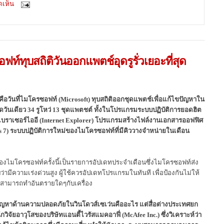
ดเห็น
ท์ทุบสถิติวันออกแพตช์อุดรูรั่วเยอะที่สุด
คือวันที่ไมโครซอฟท์ (Microsoft) ทุบสถิติออกชุดแพตช์เพื่อแก้ไขปัญหาใน
วันเดียว 34 รูโหว่ 13 ชุดแพตชต์ ทั้งในโปรแกรมระบบปฏิบัติการยอดฮิต
เบราเซอร์ไออี (Internet Explorer) โปรแกรมสร้างไฟล์งานเอกสารออฟฟิศ
ws 7) ระบบปฏิบัติการใหม่ของไมโครซอฟท์ที่มีคิววางจำหน่ายในเดือน
มโครซอฟท์ครั้งนี้เป็นรายการอัปเดทประจำเดือนซึ่งไมโครซอฟท์ส่ง
ว่ามีความเร่งด่วนสูง ผู้ใช้ควรอัปเดทโปรแกรมในทันที เพื่อป้องกันไม่ให้
สามารถทำอันตรายใดๆกับเครื่อง
ัญหาด้านความปลอดภัยในวินโดวส์เซเว่นคืออะไร แต่สื่อต่างประเทศยก
วิจัยอาวุโสของบริษัทแอนตี้ไวรัสแมคอาฟี่ (McAfee Inc.) ซึ่งวิเคราะห์ว่า