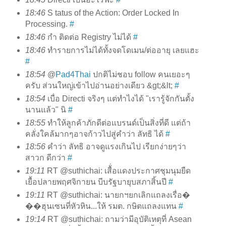
18:46
S tatus of the Action: Order Locked In
Processing.
#
18:46
กำ ติดต่อ Registry ไม่ได้
#
18:46
ทำรายการไม่ได้ทั้งจดโดเมน/ต่ออายุ เลยแฮะ
#
18:54
@
Pad4Thai
ปกติไม่ชอบ follow คนเยอะๆ
ครับ ส่วนใหญ่เข้าไปอ่านอย่างเดียว &gt;&lt;
#
18:54
เบื่อ Directi จริงๆ แต่ทำไงได้ "เรารู้จักกันตั้ง
นานแล้ว" นิ
#
18:55
ทำให้ลูกค้าภักดีต่อแบรนด์เป็นสิ่งที่ดี แต่ถ้า
คลั่งใคล้มากๆอาจก้าวไปสู่คำว่า ลัทธิ ได้
#
18:56
คำว่า ลัทธิ อาจดูแรงเกินไป เรียกง่ายๆว่า
สาวก ดีกว่า
#
19:11
RT @suthichai: เสื้่อแดงประกาศชุมนุมยืด
เยื้อปลายพฤศจิกายน บีบรัฐบายุบสภาสิ้นปี
#
19:11
RT @suthichai: นายกฯยกเลิกแถลงเรื่อ�
��ฮุนเซนที่หัวหิน...ให้ รมต. กษิตแถลงแทน
#
19:14
RT @suthichai: ถามว่ามีอุบัติเหตุที่ Asean