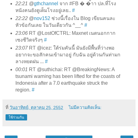
22:21
@
gthchannel
จาก #FB � �้าา ปล.ที่โรง
หนังคนยังดูเต็มโรงอยู่เลย..
#
22:22
@
nov152
ช่วงนี้เรื่องใน Blog เขียนคนละ
หัวข้อกันเลย ในวันเดียวกัน ^__^
#
23:06
RT @LostOfCTRL: Maxnet เนตนอกกาก
เซงชีวิตจริงๆ
#
23:07
RT @icez: ใต้ร่มคันนี้ มันยังมีพื้นที่ว่างพอ
อยากจะขอสักคนเข้ามาอยู่ กับฉัน อยู่ด้วนกันท่ามก
ลางหยดฝน ...
#
00:01
RT @suthichai: RT @BreakingNews: A
tsunami warning has been lifted for the coasts of
Indonesia after a 7.0 earthquake struck the
region.
#
ที่
วันอาทิตย์, ตุลาคม 25, 2552
ไม่มีความคิดเห็น:
ใช้ร่วมกัน