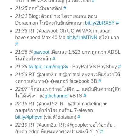
บริการ WIMAX แล้วที่ญี่ปุ่น เจ๋งเว้ยยย
#
21:25
ดอกไม้พลาสติก!
#
21:31
Blog: ตัวอย่ าง: โดราเอมอน ตอน
Doraemon โนบิตะกับยักษ์พฤกษา
bit.ly/2bRX5Y
#
21:33
RT @pawoot: Oh UQ WIMAX in japan
have speed Max 40 Mb
bit.ly/1nMTNN
สุโค่ยมาก
#
21:36
@
pawoot
เดือนละ 1,523 บาท ถูกกว่า ADSL
ในเมืองไทยซะอีก
#
21:39
twitpic.com/mqg3v
- PayPal VS PaySbuy
#
21:53
RT @aum2u: rt @mitnoi ละครเวทีแจ้งว่าให้
งดการเล่น ทว� �ตเตอร์ facebook BB
#
22:07
"ก็ตอนแรกว่าจะไม่คิด .... แต่มันฝืนความรู้สึก
ไม่ได้จริงๆ" @
gthchannel
#BTS
#
22:15
RT @nov152: RT @thaimarketing ★
กลยุทธ์การทำกำไรของร้าน 7-eleven
bit.ly/4phpvn
(via @dotsiam)
#
22:19
RT @aum2u: RT: @goople: ขอไว้อาลัย..
กับค่า edge ที่แพงมหาศาลปานซะนี Y_Y
#