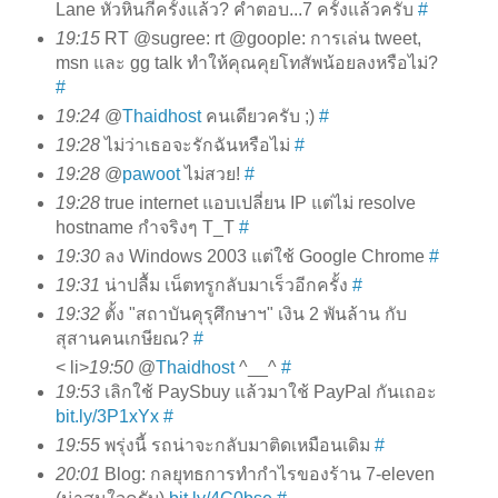
Lane หัวหินกี่ครั้งแล้ว? คำตอบ...7 ครั้งแล้วครับ
#
19:15
RT @sugree: rt @goople: การเล่น tweet,
msn และ gg talk ทำให้คุณคุยโทสัพน้อยลงหรือไม่?
#
19:24
@
Thaidhost
คนเดียวครับ ;)
#
19:28
ไม่ว่าเธอจะรักฉันหรือไม่
#
19:28
@
pawoot
ไม่สวย!
#
19:28
true internet แอบเปลี่ยน IP แต่ไม่ resolve
hostname กำจริงๆ T_T
#
19:30
ลง Windows 2003 แต่ใช้ Google Chrome
#
19:31
น่าปลื้ม เน็ตทรูกลับมาเร็วอีกครั้ง
#
19:32
ตั้ง "สถาบันคุรุศึกษาฯ" เงิน 2 พันล้าน กับ
สุสานคนเกษียณ?
#
< li>
19:50
@
Thaidhost
^__^
#
19:53
เลิกใช้ PaySbuy แล้วมาใช้ PayPal กันเถอะ
bit.ly/3P1xYx
#
19:55
พรุ่งนี้ รถน่าจะกลับมาติดเหมือนเดิม
#
20:01
Blog: กลยุทธการทำกำไรของร้าน 7-eleven