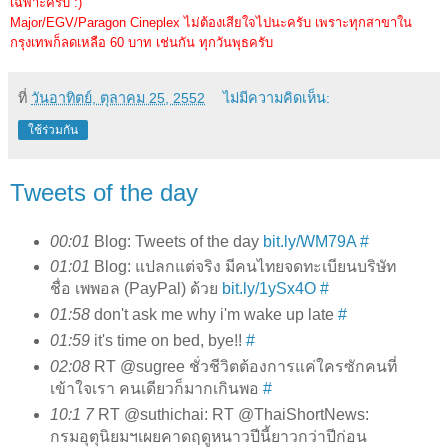
เฉพาะครับ :)
Major/EGV/Paragon Cineplex ไม่ต้องเสียใจไปนะครับ เพราะทุกสาขาใน
กรุงเทพก็ลดเหลือ 60 บาท เช่นกัน ทุกวันพุธครับ
ที่
วันอาทิตย์, ตุลาคม 25, 2552
ไม่มีความคิดเห็น:
ใช้ร่วมกัน
Tweets of the day
00:01
Blog: Tweets of the day
bit.ly/WM79A
#
01:01
Blog: แปลกแต่จริง มีคนไทยจดทะเบียนบริษัท
ชื่อ เพพอล (PayPal) ด้วย
bit.ly/1ySx4O
#
01:58
don't ask me why i'm wake up late
#
01:59
it's time on bed, bye!!
#
02:08
RT @sugree ชั่วชีวิตต้องการแค่ใครซักคนที่
เข้าใจเรา คนเดียวก็มากเกินพอ
#
10:1 7
RT @suthichai: RT @ThaiShortNews:
กรมอุตุนิยมฯเผยคาดฤดูหนาวปีนี้ยาวกว่าปีก่อน