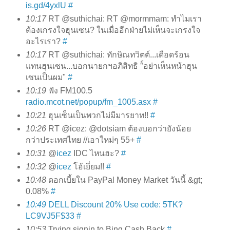
is.gd/4yxlU
#
10:17
RT @suthichai: RT @mormmam: ทำไมเรา
ต้องเกรงใจฮุนเซน? ในเมื่ออีกฝ่ายไม่เห็นจะเกรงใจ
อะไรเรา?
#
10:17
RT @suthichai: ทักษิณทวิตต์...เดือดร้อน
แทนฮุนเซน...บอกนายกฯอภิสิทธิ "์อย่าเห็นหน้าฮุน
เซนเป็นผม"
#
10:19
ฟัง FM100.5
radio.mcot.net/popup/fm_1005.asx
#
10:21
ฮุนเซ็นเป็นพวกไม่มีมารยาท!!
#
10:26
RT @icez: @dotsiam ต้องบอกว่ายังน้อย
กว่าประเทศไทย //เอาใหม่ๆ 55+
#
10:31
@
icez
IDC ไหนฮะ?
#
10:32
@
icez
โอ้เยี่ยม!!
#
10:48
ดอกเบี้ยใน PayPal Money Market วันนี้ &gt;
0.08%
#
10:49
DELL Discount 20% Use code: 5TK?
LC9VJ5F$33
#
10:53
Trying signin to Bing Cash Back
#