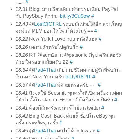
T_T
#
12:31
Blog: มาเปรียบเทียบค่าธรรมเนียม PayPal
กับ PaySbuy ดีกว่า..
bit.ly/3Cu9ow
#
12:43
@
LostOfCTRL
ระบบมันห่วยได้อีก ส่วนใหญ่
จะมีแต่ MLM ยอมให้โพสได้ไงไม่รู้ ==
#
18:22
New York I Love You หนังดีแฮะ
#
18:26
เหมาะสำหรับไปดูกับกิ๊ก
#
18:26
RT @aum2u: rt @patsonic มีรูป คริส หอวัง
ด้วย ใครอยากมั้ยครับ อิอิ
#
18:34
@
Pad4Thai
เกี่ยวกับชีวิตหลายคู่รักที่พบกัน
ในนคร New York ครับ
bit.ly/R8PfT
#
18:37
@
Pad4Thai
มีด้วยเหรอครับ - - '
#
18:41
ถึงจะใช้ Seesmic ทุกคร ั้งที่เปิดเครื่อง แต่ผม
ก็ยังไม่ตั้งใน startup เพราะกลัวเีครื่องจะเปิดช้า
#
18:41
ต้องมีสักครั้งละน่า ที่ไม่เล่น twitter
#
18:42
Bing Cash Back ดีแฮะ๊ ช๊อปใน eBay ทุก
ครั้ง ประหยัดทุกครั้ง
#
18:45
@
Pad4Thai
ผมไม่ได้ follow อะ
#
18:45
Directi เป็นอะไรฟะ
#