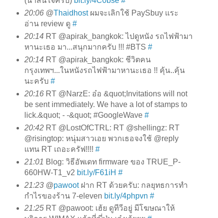
(น่าสนใจครับ)
bit.ly/4C0bse
#
20:06
@
Thaidhost
ผมจะเลิกใช้ PaySbuy แระ
อ่าน review ดู
#
20:14
RT @apirak_bangkok: ไปดูหนัง รถไฟฟ้ามา
หานะเธอ มา...สนุกมากครับ !!! #BTS
#
20:14
RT @apirak_bangkok: ชีวิตคน
กรุงเทพฯ...ในหนังรถไฟฟ้ามาหานะเธอ !! คุ้น..คุ้น
นะครับ
#
20:16
RT @NarzE: อ๋อ &quot;Invitations will not
be sent immediately. We have a lot of stamps to
lick.&quot; - -&quot; #GoogleWave
#
20:42
RT @LostOfCTRL: RT @shellingz: RT
@risingtop: หนุ่มสาวเอย พวกเธอจงใช้ @reply
แทน RT เถอะครัฟ!!!!
#
21:01
Blog: วิธีอัพเดท firmware ของ TRUE_P-
660HW-T1_v2
bit.ly/F61iH
#
21:23
@
pawoot
ฝาก RT ด้วยครับ: กลยุทธการทำ
กำไรของร้าน 7-eleven
bit.ly/4phpvn
#
21:25
RT @pawoot: เฮ้ย ดูทีวีอยู่ มีโฆษณาให้