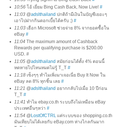
10:56
โอ้ เยี่ยม Bing Cash Back, Now Live!
#
11:03
@
adslthailand
ปกติถ้ามีเงินในบัญชีเยอะๆ
เอาไปฝากกินดอกเบี้ยได้ครับ ;)
#
11:03
เฮือก Microsoft ช่วยจ่าย 8% จากยอดซื้อใน
eBay
#
11:04
The maximum amount of Cashback
Rewards per qualifying purchase is $200.00
USD.
#
11:05
@
adslthailand
สมัยก่อนได้ตั้ง 4% ตอนนี้
หดหายไปไหนหมดไม่รู้ T_T
#
11:18
เซ็งๆๆ ทำไมเพิ่งมาเจอเนี่ย Buy It Now ใน
eBay ลด 8% ทุกชิ้น เลย
#
11:21
@
adslthailand
อยากกลับไปเมื่อ 10 ปีก่อน
T_T
#
11:41
ทำไม ebay.co.th ระบบถึงไม่เหมือน eBay
ประเทศอื่นๆหว่า
#
11:54
@
LostOfCTRL
แต่ระบบของ shopping.co.th
มันเทียบไม่ได้เลยกับ eBay.com ห่างไกลกันมาก