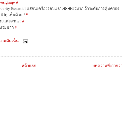
vesignup/
#
Security Essential แสกนเครื่องรอบแรกเ� �็วมาก ถ้าระดับการคุ้มครอง
ก &lt; เห็นด้วย!!
#
จะแต่งงาน??
#
้ห่วยมาก
#
วามคิดเห็น
หน้าแรก
บทความที่เก่ากว่า