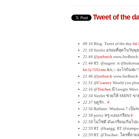
Tweet of the d
00:16
Blog: Tweet of the day
bit
21:18
Sizzler อร่อยที่สุดในวันพุ
21:44
@
joebutch
www.JoeButch.
21:44
RT: @sugree: rt @hohotea
bit.ly/1lUcms
&lt;-- อะไรกันฟ่ะ
21:46
@
joebutch
www.JoeButch 
21:51
@
Coatney
Would you plea
22:16
@
TonAwe
มี Google Wave
22:34
Sizzler ช่วยให้ SMINT ขาย
22:37
ฤดูรัก...
#
22:56
Ballmer: Windows 7 เป็นระ
22:58
proxy ทรู แอบเกรียน
#
22:58
ไม่ใช่ดิ มันเกรียนเกินไปแ
22:59
RT: @kangg: RT @siampod: 
22:59
RT: @TonAwe: ใครที่ถามหรื