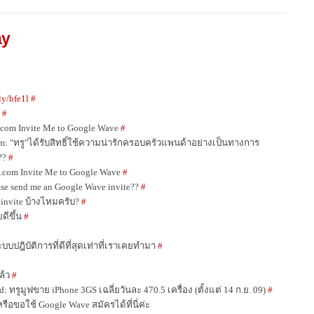
ay
.ly/bfe1l
#
ธ
#
com Invite Me to Google Wave
#
m: "ทรู"ได้รับสิทธิ์ใช้ความน่ารักครอบครัวแพนด้าอย่างเป็นทางการ
???
#
.com Invite Me to Google Wave
#
se send me an Google Wave invite??
#
 invite บ้างไหมครับ?
#
ดีขึ้น
#
บบปฎิบัติการที่ดีที่สุดเท่าที่เราเคยทำมา
#
ล้ว
#
ทรูมูฟขาย iPhone 3GS เฉลี่ยวันละ 470.5 เครื่อง (ตั้งแต่ 14 ก.ย. 09)
#
อขอใช้ Google Wave สมัครได้ที่นี่ค่ะ