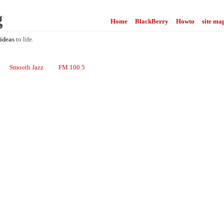
g
Home
BlackBerry
Howto
site ma
ideas
to life.
Smooth Jazz
FM 100.5