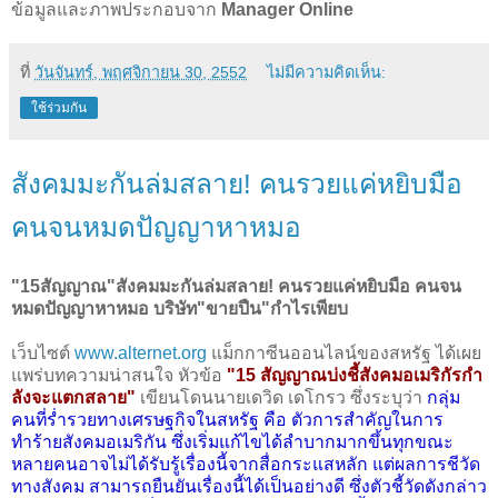
ข้อมูลและภาพประกอบจาก
Manager Online
ที่
วันจันทร์, พฤศจิกายน 30, 2552
ไม่มีความคิดเห็น:
ใช้ร่วมกัน
สังคมมะกันล่มสลาย! คนรวยแค่หยิบมือ
คนจนหมดปัญญาหาหมอ
"15สัญญาณ"สังคมมะกันล่มสลาย! คนรวยแค่หยิบมือ คนจน
หมดปัญญาหาหมอ บริษัท"ขายปืน"กำไรเพียบ
เว็บไซต์
www.alternet.org
แม็กกาซีนออนไลน์ของสหรัฐ ได้เผย
แพร่บทความน่าสนใจ หัวข้อ
"15 สัญญาณบ่งชี้สังคมอเมริกัรกำ
ลังจะแตกสลาย"
เขียนโดนนายเดวิด เดโกรว ซึ่งระบุว่า
กลุ่ม
คนที่ร่ำรวยทางเศรษฐกิจในสหรัฐ คือ ตัวการสำคัญในการ
ทำร้ายสังคมอเมริกัน ซึ่งเริ่มแก้ไขได้ลำบากมากขึ้นทุกขณะ
หลายคนอาจไม่ได้รับรู้เรื่องนี้จากสื่อกระแสหลัก แต่ผลการชีวัด
ทางสังคม สามารถยืนยันเรื่องนี้ได้เป็นอย่างดี ซึ่งตัวชี้วัดดังกล่าว