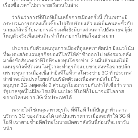
เรื่องซื้อเวลาไปมา พายเรือวนในอ่าง
ว่ากันว่าการที่ทีโอทีเป็นเหยื่อการเมืองครั้งนี้ เป็นเพราะมี
กระบวนการตกลงเกี้ยเซี๊ยะไปเรียบร้อยแล้ว แต่เป็นคนละขั้วกับ
นายอภิสิทธิ์กับนายกรณ์ รวมทั้งยังมีบางส่วนตกไปยังนายพ.ผู้ยิ่ง
ใหญ่ตัวจริงเพื่อแผ่นดิน ทำให้นายกฯไม่พอใจอย่างมาก
ประกอบกับตัวแทนทุนการเมืองที่ดูแลสภาพัฒน์ฯ มีแนวโน้ม
ที่จะเตะสกัดแผนธุรกิจของทีโอทีให้ล่าช้าออกไป หลังรมว.คลัง
มาตั้งข้อสังเกตว่าทีโอทีจะลงทุนโครงข่าย 2 หมื่นล้านแต่ไม่มี
แผนธุรกิจที่ชัดเจน ไม่รู้ว่าจะทำธุรกิจแบบขายส่งหรือขายปลีก
เพราะทุนการเมืองเชื่อว่ายิ่งทีโอทีวางโครงข่าย 3G ทั่วประเทศ
ล่าช้าจะเป็นประโยชน์กับบริษัทตัวเองเนื่องจากยังไม่มีใบ
อนุญาต 3G เหตุผลทั้ง 2 ส่วนถูกโยงมารวมกันทำให้เชื่อว่า หาก
รัฐบาลชุดนี้ไม่มีอะไรเปลี่ยนแปลง ทีโอทีก็ไม่น่าจะมีโอกาส
ขยายโครงข่าย 3G ทั่วประเทศได้
เพราะไม่ใช่เหตุผลทางธุรกิจ ที่ทีโอที ไม่มีปัญญาทำตลาด
บริการ 3G ของตัวเองได้ แต่เป็นเพราะการเมืองจะทำให้ 3G ที
โอที เฉาตายซ้ำอดีตไทยโมบายมัดตราสังวันนี้ก่อนที่จะเผาวัน
หน้า