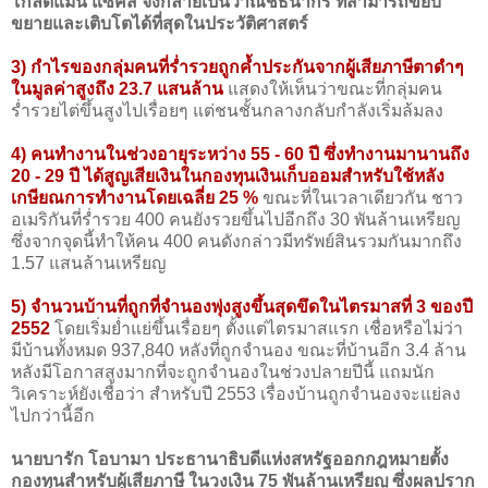
โกลด์แมน แซคส์ จึงกลายเป็นวาณิชธนากร ที่สามารถขยับ
ขยายและเติบโตได้ที่สุดในประวัติศาสตร์
3) กำไรของกลุ่มคนที่ร่ำรวยถูกค้ำประกันจากผู้เสียภาษีตาดำๆ
ในมูลค่าสูงถึง 23.7 แสนล้าน
แสดงให้เห็นว่าขณะที่กลุ่มคน
ร่ำรวยไต่ขึ้นสูงไปเรื่อยๆ แต่ชนชั้นกลางกลับกำลังเริ่มล้มลง
4) คนทำงานในช่วงอายุระหว่าง 55 - 60 ปี ซึ่งทำงานมานานถึง
20 - 29 ปี ได้สูญเสียเงินในกองทุนเงินเก็บออมสำหรับใช้หลัง
เกษียณการทำงานโดยเฉลี่ย 25 %
ขณะที่ในเวลาเดียวกัน ชาว
อเมริกันที่ร่ำรวย 400 คนยังรวยขึ้นไปอีกถึง 30 พันล้านเหรียญ
ซึ่งจากจุดนี้ทำให้คน 400 คนดังกล่าวมีทรัพย์สินรวมกันมากถึง
1.57 แสนล้านเหรียญ
5) จำนวนบ้านที่ถูกที่จำนองพุ่งสูงขึ้นสุดขึดในไตรมาสที่ 3 ของปี
2552
โดยเริ่มย่ำแย่ขึ้นเรื่อยๆ ตั้งแต่ไตรมาสแรก เชื่อหรือไม่ว่า
มีบ้านทั้งหมด 937,840 หลังที่ถูกจำนอง ขณะที่บ้านอีก 3.4 ล้าน
หลังมีโอกาสสูงมากที่จะถูกจำนองในช่วงปลายปีนี้ แถมนัก
วิเคราะห์ยังเชื่อว่า สำหรับปี 2553 เรื่องบ้านถูกจำนองจะแย่ลง
ไปกว่านี้อีก
นายบารัก โอบามา ประธานาธิบดีแห่งสหรัฐออกกฎหมายตั้ง
กองทุนสำหรับผู้เสียภาษี ในวงเงิน 75 พันล้านเหรียญ ซึ่งผลปราก