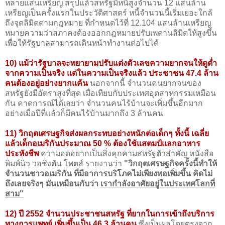
หลายแสนเหรียญ สรุปแล้วสหรัฐมีหนี้สูงจำนวน 12 แสนล้าน
เหรียญเป็นครั้งแรกในประวัติศาสตร์ หนี้จำนวนนี้เริ่มเยอะใกล้
ถึงจุดลิมิตตามกฎหมาย ที่กำหนดไว้ที่ 12.104 แสนล้านเหรียญ
หมายความว่าสภาคงต้องออกกฎหมายปรับเพดานลิมิตให้สูงขึ้น
เพื่อให้รัฐบาลสามารถเดินหน้าทำงานต่อไปได้
10) แม้ว่ารัฐบาลจะพยายามปรับแต่งตัวเลขความยากจนให้ดูต่ำ
จากความเป็นจริง แต่ในความเป็นจริงแล้ว ประชาชน 47.4 ล้าน
คนต้องอยู่อย่างยากแค้น
นอกจากนี้ จำนวนคนยากจนของ
สหรัฐยังมีอัตราสูงที่สุด เมื่อเทียบกับประเทศอุตสาหกรรมเหมือน
กัน คาดการณ์ได้เลยว่า จำนวนคนไร้บ้านจะเพิ่มขึ้นอีกมาก
อย่างเมื่อปีที่แล้วก็มีคนไร้บ้านมากถึง 3 ล้านคน
11) วิกฤตเศรษฐกิจส่งผลกระทบอย่างหนักต่อเด็กๆ ทั้งนี้ เฉลี่ย
แล้วเด็กอเมริกันประมาณ 50 % ต้องใช้แสตมป์แลกอาหาร
ประทังชีพ
ความอดอยากเป็นสิ่งคุกคามสหรัฐตัวสำคัญ หนังสือ
พิมพ์นิว วอชิงตัน โพตส์ รายงานว่า
"วิกฤตเศรษฐกิจครั้งนี้ทำให้
จำนวนชาวอเมริกัน ที่มีอาการบริโภคไม่เพียงพอเพิ่มขึ้น คิดไม่
ถึงเลยจริงๆ มันเหมือนกับว่า
เรากำลังอาศัยอยู่ในประเทศโลกที่
สาม"
12) ปี 2552 จำนวนประชาชนสหรัฐ ที่ยากในการเข้าถึงบริการ
ทางการแพทย์ เพิ่มขึ้นเป็น 46.3 ล้านคน
ซึ่งเป็นผลโดยตรงจาก