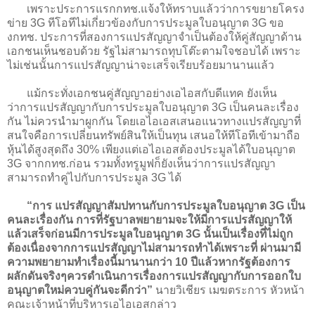
เพราะประการแรกกทช.แจ้งให้ทราบแล้วว่าการขยายโครง
ข่าย 3G ทีโอทีไม่เกี่ยวข้องกับการประมูลใบอนุญาต 3G ขอ
งกทช. ประการที่สองการแปรสัญญาจำเป็นต้องให้คู่สัญญาด้าน
เอกชนเห็นชอบด้วย รัฐไม่สามารถทุบโต๊ะตามใจชอบได้ เพราะ
ไม่เช่นนั้นการแปรสัญญาน่าจะเสร็จเรียบร้อยมานานแล้ว
แม้กระทั่งเอกชนคู่สัญญาอย่างเอไอสกับดีแทค ยังเห็น
ว่าการแปรสัญญากับการประมูลใบอนุญาต 3G เป็นคนละเรื่อง
กัน ไม่ควรนำมาผูกกัน โดยเอไอเอสเสนอแนวทางแปรสัญญาที่
สนใจคือการเปลี่ยนทรัพย์สินให้เป็นทุน เสนอให้ทีโอทีเข้ามาถือ
หุ้นได้สูงสุดถึง 30% เพียงแต่เอไอเอสต้องประมูลได้ใบอนุญาต
3G จากกทช.ก่อน รวมทั้งทรูมูฟก็ยังเห็นว่าการแปรสัญญา
สามารถทำคู่ไปกับการประมูล 3G ได้
“การ แปรสัญญาสัมปทานกับการประมูลใบอนุญาต 3G เป็น
คนละเรื่องกัน การที่รัฐบาลพยายามจะให้มีการแปรสัญญาให้
แล้วเสร็จก่อนมีการประมูลใบอนุญาต 3G นั้นเป็นเรื่องที่ไม่ถูก
ต้องเนื่องจากการแปรสัญญาไม่สามารถทำได้เพราะที่ ผ่านมามี
ความพยายามทำเรื่องนี้มานานกว่า 10 ปีแล้วหากรัฐต้องการ
ผลักดันจริงๆควรดำเนินการเรื่องการแปรสัญญากับการออกใบ
อนุญาตใหม่ควบคู่กันจะดีกว่า”
นายวิเชียร เมฆตระการ หัวหน้า
คณะเจ้าหน้าที่บริหารเอไอเอสกล่าว