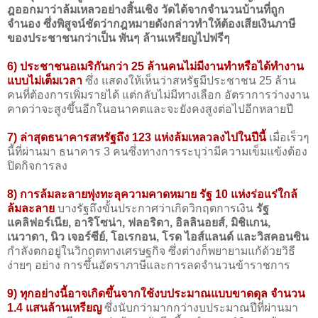
ฎออกมาว่าล้มเหลวอย่างสิ้นเชิง วัดได้จากจำนวนบ้านที่ถูก
จำนอง ซึ่งพิสูจน์ชัดว่ากฎหมายดังกล่าวทำให้ต้องเสียเงินภาษี
ของประชาชนกว่าเป็น พันๆ ล้านเหรียญไปฟรีๆ
6) ประชาชนอเมริกันกว่า 25 ล้านคนไม่มีงานทำหรือได้ทำงาน
แบบไม่เต็มเวลา
ซึ่ง แสดงให้เห็นว่าสหรัฐมีประชาชน 25 ล้าน
คนที่ต้องการเพิ่มรายได้ แต่กลับไม่มีทางเลือก อัตราการว่างงาน
คาดว่าจะสูงขึ้นอีกในอนาคตและจะยังคงสูงต่อไปอีกหลายปี
7) ล่าสุดธนาคารสหรัฐถึง 123 แห่งล้มเหลวลงไปในปีนี้
เมื่อเร็วๆ
นี้ที่ผ่านมา ธนาคาร 3 คนซึ่งทางการระบุว่ามีความเข็มแข้งต้อง
ปิดกิจการลง
8)
การล้มละลายพุ่งทะลุความคาดหมาย รัฐ 10 แห่งร่อแร่ใกล้
ล้มละลาย
บางรัฐถึงขั้นประกาศว่าเกิดวิกฤตการเงิน
รัฐ
แคลิฟอร์เนีย, อาริโซน่า, ฟลอริดา, อิลลินอยส์, มิชิแกน,
เนวาดา, นิว เจอร์ซีย์, โอเรกอน, โรด ไอส์แลนด์ และวิสคอนซิน
กำลังตกอยู่ในวิกฤตทางเศรษฐกิจ ซึ่งต่างก็พยายามแก้ด้วยวิธี
ง่ายๆ อย่าง การขึ้นอัตราภาษีและการลดจำนวนข้าราชการ
9) ทุกอย่างนี้อาจเกิดขึ้นจากใช้งบประมาณแบบขาดดุล จำนวน
1.4 แสนล้านเหรียญ
ซึ่งนับกว่ามากกว่างบประมาณปีที่ผ่านมา