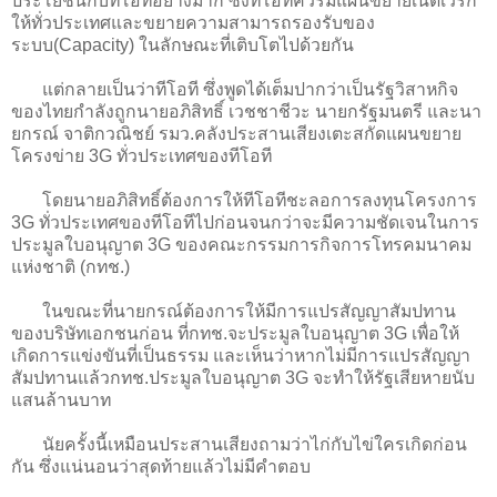
ประโยชน์กับทีโอทีอย่างมาก ซึ่งทีโอทีควรมีแผนขยายเน็ตเวิร์ก
ให้ทั่วประเทศและขยายความสามารถรองรับของ
ระบบ(Capacity) ในลักษณะที่เติบโตไปด้วยกัน
แต่กลายเป็นว่าทีโอที ซึ่งพูดได้เต็มปากว่าเป็นรัฐวิสาหกิจ
ของไทยกำลังถูกนายอภิสิทธิ์ เวชชาชีวะ นายกรัฐมนตรี และนา
ยกรณ์ จาติกวณิชย์ รมว.คลังประสานเสียงเตะสกัดแผนขยาย
โครงข่าย 3G ทั่วประเทศของทีโอที
โดยนายอภิสิทธิ์ต้องการให้ทีโอทีชะลอการลงทุนโครงการ
3G ทั่วประเทศของทีโอทีไปก่อนจนกว่าจะมีความชัดเจนในการ
ประมูลใบอนุญาต 3G ของคณะกรรมการกิจการโทรคมนาคม
แห่งชาติ (กทช.)
ในขณะที่นายกรณ์ต้องการให้มีการแปรสัญญาสัมปทาน
ของบริษัทเอกชนก่อน ที่กทช.จะประมูลใบอนุญาต 3G เพื่อให้
เกิดการแข่งขันที่เป็นธรรม และเห็นว่าหากไม่มีการแปรสัญญา
สัมปทานแล้วกทช.ประมูลใบอนุญาต 3G จะทำให้รัฐเสียหายนับ
แสนล้านบาท
นัยครั้งนี้เหมือนประสานเสียงถามว่าไก่กับไข่ใครเกิดก่อน
กัน ซึ่งแน่นอนว่าสุดท้ายแล้วไม่มีคำตอบ