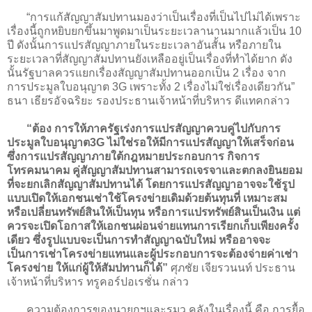
“การแก้สัญญาสัมปทานมองว่าเป็นเรื่องที่เป็นไปไม่ได้เพราะ
เรื่องนี้ถูกหยิบยกขึ้นมาพูดมาเป็นระยะเวลานานมากแล้วเป็น 10
ปี ดังนั้นการแปรสัญญาภายในระยะเวลาอันสั้น หรือภายใน
ระยะเวลาที่สัญญาสัมปทานยังเหลืออยู่เป็นเรื่องที่ทำได้ยาก ดัง
นั้นรัฐบาลควรแยกเรื่องสัญญาสัมปทานออกเป็น 2 เรื่อง จาก
การประมูลใบอนุญาต 3G เพราะทั้ง 2 เรื่องไม่ใช่เรื่องเดียวกัน”
ธนา เธียรอัจฉริยะ รองประธานเจ้าหน้าที่บริหาร ดีแทคกล่าว
“ต้อง การให้ภาครัฐเร่งการแปรสัญญาควบคู่ไปกับการ
ประมูลใบอนุญาต3G ไม่ใช่รอให้มีการแปรสัญญาให้เสร็จก่อน
ซึ่งการแปรสัญญาภายใต้กฎหมายประกอบการ กิจการ
โทรคมนาคม คู่สัญญาสัมปทานสามารถเจรจาและตกลงยินยอม
ที่จะยกเลิกสัญญาสัมปทานได้ โดยการแปรสัญญาอาจจะใช้รูป
แบบเปิดให้เอกชนเช่าใช้โครงข่ายเดิมด้วยต้นทุนที่ เหมาะสม
หรือเปลี่ยนทรัพย์สินให้เป็นทุน หรือการแปรทรัพย์สินเป็นเงิน แต่
ควรจะเปิดโอกาสให้เอกชนผ่อนจ่ายแทนการเรียกเก็บเพียงครั้ง
เดียว ซึ่งรูปแบบจะเป็นการทำสัญญาฉบับใหม่ หรืออาจจะ
เป็นการเช่าโครงข่ายแทนและผู้ประกอบการจะต้องจ่ายค่าเช่า
โครงข่าย ให้แก่ผู้ให้สัมปทานก็ได้”
ศุภชัย เจียรวนนท์ ประธาน
เจ้าหน้าที่บริหาร ทรูคอร์ปอเรชั่น กล่าว
ความต้องการของนายกฯและรมว.คลังในเรื่องนี้ คือ การยื้อ