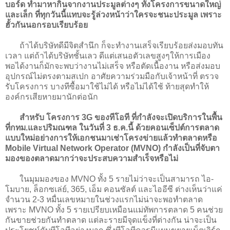
บอร์ด ทำมาหากินจากงานประมูลต่างๆ ทั้งโครงการขนาดใหญ่
และเล็ก ที่ทุกวันนี้แทบจะรู้ล่วงหน้าว่าใครจะชนะประมูล เพราะ
ฮั้วกันนอกรอบเรียบร้อย
ถ้าได้บริษัทดีมีจิตสำนึก ก็จะทำงานเสร็จเรียบร้อยส่งมอบทัน
เวลา แต่ถ้าได้บริษัทชั้นเลว ดีแต่เสนอตัวเลขสูงๆให้การเมือง
พอได้งานก็มักจะพบว่างานไม่เสร็จ หรือตัดเนื้องาน หรือส่งมอบ
อุปกรณ์ไม่ตรงตามสเปก อาศัยความร่วมมือกับเจ้าหน้าที่ ตรวจ
รับโครงการ บางทีซื้อมาใช้ไม่ได้ หรือไม่ได้ใช้ ท้ายสุดทำให้
องค์กรเสียหายมานักต่อนัก
สำหรับ โครงการ 3G ของทีโอที ที่กำลังจะเปิดบริการในพื้น
ที่กทม.และปริมณฑล ในวันที่ 3 ธ.ค.นี้ ด้วยคอนเซ็ปต์การตลาด
แบบใหม่อย่างการให้เอกชนมาเช่าโครงข่ายแล้วทำตลาดหรือ
Mobile Virtual Network Operator (MVNO) กำลังเป็นที่จับตา
มองของตลาดมากว่าจะประสบความสำเร็จหรือไม่
ในมุมมองของ MVNO ทั้ง 5 รายไม่ว่าจะเป็นสามารถ ไอ-
โมบาย, ล็อกซเล่ย์, 365, เอ็ม คอนซัลต์ และไออีซี ต่างเห็นว่าแค่
จำนวน 2-3 หมื่นเลขหมายในช่วงแรกไม่น่าจะพอทำตลาด
เพราะ MVNO ทั้ง 5 รายเปรียบเหมือนแม่ทัพการตลาด 5 คนช่วย
กันขายช่วยกันทำตลาด แต่ละรายมีจุดแข็งที่ต่างกัน น่าจะเป็น