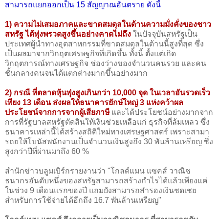
สามารถแยกออกเป็น 15 สัญญาณอันตราย ดังนี้
1) ความไม่เสมอภาคและขาดสมดุลในด้านความมั่งคั่งของชาว
สหรัฐ ได้พุ่งพรวดสูงขึ้นอย่างคาดไม่ถึง
ในปัจจุบันสหรัฐเป็น
ประเทศผู้นำทางอุตสาหกรรมที่ขาดสมดุลในด้านนี้สูงที่สุด ซึ่ง
เป็นผลมาจากวิกฤตเศรษฐกิจที่เกิดขึ้น ทั้งนี้ ตั้งแต่เกิด
วิกฤตการณ์ทางเศรษฐกิจ ช่องว่างของจำนวนคนรวย และคน
ชั้นกลางคนจนได้แตกต่างมากขึ้นอย่างมาก
2)
กรณี ที่ตลาดหุ้นพุ่งสูงเกินกว่า 10,000 จุด ในเวลาอันรวดเร็ว
เพียง 13 เดือน ส่งผลให้ธนาคารยักษ์ใหญ่ 3 แห่งคว้าผล
ประโยชน์จากการจากผู้เสียภาษี
และได้ประโยชน์อย่างมากจาก
การที่รัฐบาลสหรัฐตัดสินให้เงินช่วยเหลือแก่ ธุรกิจที่ล้มเหลว ซึ่ง
ธนาคารเหล่านี้ได้สร้างสถิติใหม่ทางเศรษฐศาสตร์ เพราะสามา
รถยให้โบนัสพนักงานเป็นจำนวนเงินสูงถึง 30 พันล้านเหรียญ ซึ่ง
สูงกว่าปีที่ผ่านมาถึง 60 %
สำนักข่าวบลูมเบิร์กรายงานว่า "โกลด์แมน แซคส์ วาณิช
ธนากรอันดับหนึ่งของสหรัฐสามารถสร้างกำไรได้แล้วเพียงแค่
ในช่วง 9 เดือนแรกของปี แถมยังสามารถสำรองเงินชดเชย
สำหรับการใช้จ่ายได้อีกถึง 16.7 พันล้านเหรียญ"