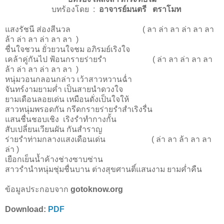
บทร้องโดย :
อาจารย์มนตรี ตราโมท
แสงรัชนี ส่องสีนวล ( ลา ล่า ลา ล่า ลา ลา
ล้า ล่า ลา ล่า ลา ลา )
ชื่นใจชวน ยั่วยวนใจชม อภิรมย์เริงใจ
เคล้าคู่กันไป ฟ้อนกรายร่ายรำ ( ล่า ลา ล่า ลา ลา
ล้า ล่า ลา ล่า ลา ลา )
หนุ่มวอนกลอนกล่าว เว้าสาวหวานฉ่ำ
จันทร์งามยามค่ำ เป็นสายนำดวงใจ
ยามเดือนลอยเด่น เหมือนดั่งเป็นใจให้
สาวหนุ่มพรอดกัน กรีดกรายร่ายรำสำเริงรื่น
แสนชื่นชอบเชิง เริงรำทำกางกั้น
สับเปลี่ยนเวียนผัน กันสำราญ
ร่ายรำท่ามกลางแสงเดือนเด่น ( ล่า ลา ล้า ลา ลา
ล่า )
เยือกเย็นน้ำค้างช่างซาบซ่าน
สาวรำนำหนุ่มชุ่มชื่นบาน ต่างสุขศานติ์แสนงาม ยามค่ำคืน
ข้อมูลประกอบจาก
gotoknow.org
Download:
PDF