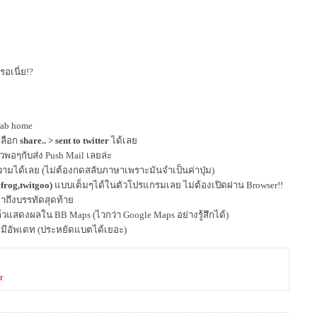
รอเนี่ย!?
 tab home
เลือก
share.. > sent to twitter
ได้เลย
วพอๆกับส่ง Push Mail เลยล่ะ
ความได้เลย (ไม่ต้องกดสลับภาษาเพราะมันจำเป็นค่าปุ่ม)
,yfrog,twitgoo)
แบบเต็มๆได้ในตัวโปรแกรมเลย ไม่ต้องเปิดผ่าน Browser!!
มาถึงบรรทัดสุดท้าย
ล้วแสดงผลใน BB Maps (ไวกว่า Google Maps อย่างรู้สึกได้)
ไม่มีอัพเดท (ประหยัดแบตได้เยอะ)
r