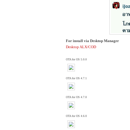
For install via Desktop Manager
Desktop ALX/COD
OTA for OS 5.0.0
OTA for OS 4.7.1
OTA for OS 4.7.0
OTA for OS 4.6.0