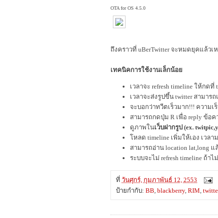
OTA for OS 4.5.0
ถึงคราวที่ uBerTwitter จะหมดยุคแล้วเห
เทคนิคการใช้งานเล็กน้อย
เวลาจะ refresh timeline ให้กดที่
เวลาจะส่งรูปขึ้น twitter สามารถ
จะบอกว่าทวีตเร็วมาก!!! ความเร็
สามารถกดปุ่ม R เพื่อ reply ข้อ
ดูภาพใน
เว็บฝากรูป (ex. twitpic
โหลด timeline เพิ่มให้เอง เวลา
สามารถอ่าน location lat,long แ
ระบบจะไม่ refresh timeline ถ้า
ที่
วันศุกร์, กุมภาพันธ์ 12, 2553
ป้ายกำกับ:
BB
,
blackberry
,
RIM
,
twitte