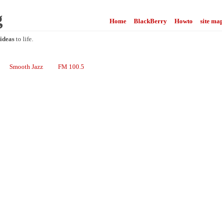
g
Home
BlackBerry
Howto
site ma
ideas
to life.
Smooth Jazz
FM 100.5