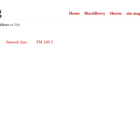
g
Home
BlackBerry
Howto
site ma
ideas
to life.
Smooth Jazz
FM 100.5