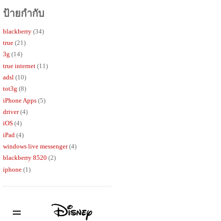
ป้ายกำกับ
blackberry
(34)
true
(21)
3g
(14)
true internet
(11)
adsl
(10)
tot3g
(8)
iPhone Apps
(5)
driver
(4)
iOS
(4)
iPad
(4)
windows live messenger
(4)
blackberry 8520
(2)
iphone
(1)