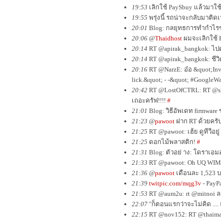
19:53
เลิกใช้ PaySbuy แล้วมาใช
19:55
พรุ่งนี้ รถน่าจะกลับมาติด
20:01
Blog: กลยุทธการทำกำไรขอ
20:06
@
Thaidhost
ผมจะเลิกใช้ P
20:14
RT @apirak_bangkok: ไปด
20:14
RT @apirak_bangkok: ชีวิ
20:16
RT @NarzE: อ๋อ &quot;Invit
lick.&quot; - -&quot; #GoogleW
20:42
RT @LostOfCTRL: RT @she
เถอะครัฟ!!!!
#
21:01
Blog: วิธีอัพเดท firmwa
21:23
@
pawoot
ฝาก RT ด้วยครั
21:25
RT @pawoot: เฮ้ย ดูทีวีอยู
21:25
ดอกไม้พลาสติก!
#
21:31
Blog: ตัวอย่ าง: โดราเอ
21:33
RT @pawoot: Oh UQ WIMA
21:36
@
pawoot
เดือนละ 1,523 
21:39
twitpic.com/mqg3v
- PayP
21:53
RT @aum2u: rt @mitnoi ล
22:07
"ก็ตอนแรกว่าจะไม่คิด .... 
22:15
RT @nov152: RT @thaima