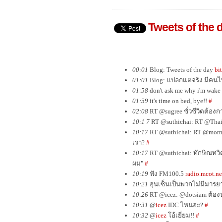
Tweets of the 
00:01
Blog: Tweets of the day
bi
01:01
Blog: แปลกแต่จริง มีคนไท
01:58
don't ask me why i'm wake 
01:59
it's time on bed, bye!!
#
02:08
RT @sugree ชั่วชีวิตต้อง
10:1 7
RT @suthichai: RT @Thai
10:17
RT @suthichai: RT @morm
เรา?
#
10:17
RT @suthichai: ทักษิณทวิ
ผม"
#
10:19
ฟัง FM100.5
radio.mcot.n
10:21
ฮุนเซ็นเป็นพวกไม่มีมารย
10:26
RT @icez: @dotsiam ต้อง
10:31
@
icez
IDC ไหนฮะ?
#
10:32
@
icez
โอ้เยี่ยม!!
#