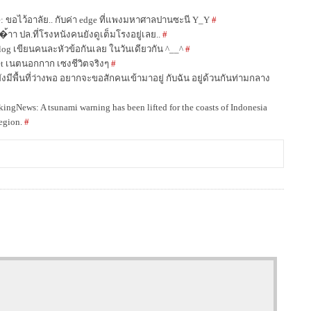
 ขอไว้อาลัย.. กับค่า edge ที่แพงมหาศาลปานซะนี Y_Y
#
าา ปล.ที่โรงหนังคนยังดูเต็มโรงอยู่เลย..
#
 Blog เขียนคนละหัวข้อกันเลย ในวันเดียวกัน ^__^
#
 เนตนอกกาก เซงชีวิตจริงๆ
#
ยังมีพื้นที่ว่างพอ อยากจะขอสักคนเข้ามาอยู่ กับฉัน อยู่ด้วนกันท่ามกลาง
gNews: A tsunami warning has been lifted for the coasts of Indonesia
region.
#