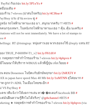
้ PayPal กันเถอะ
bit.ly/3P1xYx
#
เหมือนเดิม
#
งร้าน 7-eleven (น่าสนใจครับ)
bit.ly/4C0bse
#
aySbuy แระ อ่าน review ดู
#
ูหนัง รถไฟฟ้ามาหานะเธอ มา...สนุกมากครับ !!! #BTS
#
ตคนกรุงเทพฯ...ในหนังรถไฟฟ้ามาหานะเธอ !! คุ้น..คุ้น นะครับ
#
ations will not be sent immediately. We have a lot of stamps to
ave
#
llingz: RT @risingtop: หนุ่มสาวเอย พวกเธอจงใช้ @reply แทน RT
re ของ TRUE_P-660HW-T1_v2
bit.ly/F61iH
#
บ: กลยุทธการทำกำไรของร้าน 7-eleven
bit.ly/4phpvn
#
่ มีโฆษณาให้บริการ WIMAX แล้วที่ญี่ปุ่น เจ๋งเว้ยยย
#
มอน ตอน Doraemon โนบิตะกับยักษ์พฤกษา
bit.ly/2bRX5Y
#
X in japan have speed Max 40 Mb
bit.ly/1nMTNN
สุโค่ยมาก
#
บาท ถูกกว่า ADSL ในเมืองไทยซะอีก
#
al VS PaySbuy
#
ะครเวทีแจ้งว่าให้งดการเล่น ทว� �ตเตอร์ facebook BB
#
แต่มันฝืนความรู้สึกไม่ได้จริงๆ" @
gthchannel
#BTS
#
rketing ★ กลยุทธ์การทำกำไรของร้าน 7-eleven
bit.ly/4phpvn
(via