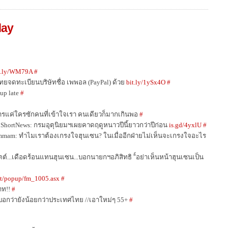
day
t.ly/WM79A
#
ยจดทะเบียนบริษัทชื่อ เพพอล (PayPal) ด้วย
bit.ly/1ySx4O
#
up late
#
การแค่ใครซักคนที่เข้าใจเรา คนเดียวก็มากเกินพอ
#
ShortNews: กรมอุตุนิยมฯเผยคาดฤดูหนาวปีนี้ยาวกว่าปีก่อน
is.gd/4yxlU
#
mam: ทำไมเราต้องเกรงใจฮุนเซน? ในเมื่ออีกฝ่ายไม่เห็นจะเกรงใจอะไร
ตต์...เดือดร้อนแทนฮุนเซน...บอกนายกฯอภิสิทธิ "์อย่าเห็นหน้าฮุนเซนเป็น
et/popup/fm_1005.asx
#
าท!!
#
บอกว่ายังน้อยกว่าประเทศไทย //เอาใหม่ๆ 55+
#