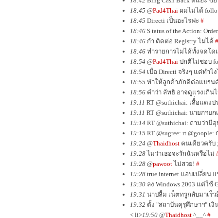
18:42
Bing Cash Back ดีแฮะ๊ ช๊อ
18:45
@
Pad4Thai
ผมไม่ได้ foll
18:45
Directi เป็นอะไรฟะ
#
18:46
S tatus of the Action: Orde
18:46
กำ ติดต่อ Registry ไม่ได้
18:46
ทำรายการไม่ได้ทั้งจดโด
18:54
@
Pad4Thai
ปกติไม่ชอบ fo
18:54
เบื่อ Directi จริงๆ แต่ทำไง
18:55
ทำให้ลูกค้าภักดีต่อแบรนด์เ
18:56
คำว่า ลัทธิ อาจดูแรงเกินไ
19:11
RT @suthichai: เสื้่อแดงป
19:11
RT @suthichai: นายกฯยกเ
19:14
RT @suthichai: ถามว่ามีอุบั
19:15
RT @sugree: rt @goople: 
19:24
@
Thaidhost
คนเดียวครับ 
19:28
ไม่ว่าเธอจะรักฉันหรือไม่
19:28
@
pawoot
ไม่สวย!
#
19:28
true internet แอบเปลี่ยน I
19:30
ลง Windows 2003 แต่ใช้ 
19:31
น่าปลื้ม เน็ตทรูกลับมาเร็วอ
19:32
ตั้ง "สถาบันคุรุศึกษาฯ" เ
< li>
19:50
@
Thaidhost
^__^
#