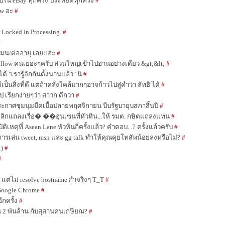
ปใน eBay ทุกครั้ง ประหยัดทุกครั้ง
#
ow อะ
#
r Locked In Processing.
#
#
เมน/ต่ออายุ เลยแฮะ
#
llow คนเยอะๆครับ ส่วนใหญ่เข้าไปอ่านอย่างเดียว &gt;&lt;
#
ได้ "เรารู้จักกันตั้งนานแล้ว" นิ
#
ป็นสิ่งที่ดี แต่ถ้าคลั่งใคล้มากๆอาจก้าวไปสู่คำว่า ลัทธิ ได้
#
ป เรียกง่ายๆว่า สาวก ดีกว่า
#
ระกาศชุมนุมยืดเยื้อปลายพฤศจิกายน บีบรัฐบายุบสภาสิ้นปี
#
ลิกแถลงเรื่อ� ��ฮุนเซนที่หัวหิน...ให้ รมต. กษิตแถลงแทน
#
ติเหตุที่ Asean Lane หัวหินกี่ครั้งแล้ว? คำตอบ...7 ครั้งแล้วครับ
#
การเล่น tweet, msn และ gg talk ทำให้คุณคุยโทสัพน้อยลงหรือไม่?
#
;)
#
#
P แต่ไม่ resolve hostname กำจริงๆ T_T
#
Google Chrome
#
ีกครั้ง
#
งิน 2 พันล้าน กับสุสานคนเกษียณ?
#