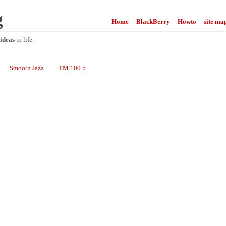
g
Home
BlackBerry
Howto
site ma
ideas
to life.
Smooth Jazz
FM 100.5