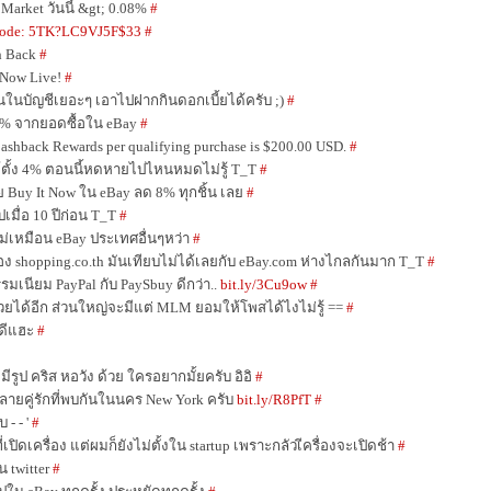
arket วันนี้ &gt; 0.08%
#
code: 5TK?LC9VJ5F$33
#
sh Back
#
, Now Live!
#
ินในบัญชีเยอะๆ เอาไปฝากกินดอกเบี้ยได้ครับ ;)
#
 8% จากยอดซื้อใน eBay
#
shback Rewards per qualifying purchase is $200.00 USD.
#
้ตั้ง 4% ตอนนี้หดหายไปไหนหมดไม่รู้ T_T
#
ย Buy It Now ใน eBay ลด 8% ทุกชิ้น เลย
#
มื่อ 10 ปีก่อน T_T
#
ม่เหมือน eBay ประเทศอื่นๆหว่า
#
 shopping.co.th มันเทียบไม่ได้เลยกับ eBay.com ห่างไกลกันมาก T_T
#
มเนียม PayPal กับ PaySbuy ดีกว่า..
bit.ly/3Cu9ow
#
ยได้อีก ส่วนใหญ่จะมีแต่ MLM ยอมให้โพสได้ไงไม่รู้ ==
#
งดีแฮะ
#
ีรูป คริส หอวัง ด้วย ใครอยากมั้ยครับ อิอิ
#
หลายคู่รักที่พบกันในนคร New York ครับ
bit.ly/R8PfT
#
 - - '
#
ี่เปิดเครื่อง แต่ผมก็ยังไม่ตั้งใน startup เพราะกลัวเีครื่องจะเปิดช้า
#
่น twitter
#