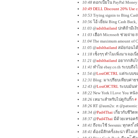
10:48
ดอกเบี้ยใน PayPal Money M
10:49
DELL Discount 20% Use 
10:53
Trying signin to Bing Ca
10:56
โอ้ เยี่ยม Bing Cash Back
11:03
@
adslthailand
ปกติถ้ามีเง
11:03
เฮือก Microsoft ช่วยจ่าย
11:04
The maximum amount of Ca
11:05
@
adslthailand
สมัยก่อนได
11:18
เซ็งๆๆ ทำไมเพิ่งมาเจอเนี่
11:21
@
adslthailand
อยากกลับไปเ
11:41
ทำไม ebay.co.th ระบบถึงไ
11:54
@
LostOfCTRL
แต่ระบบของ
12:31
Blog: มาเปรียบเทียบค่าธรร
12:43
@
LostOfCTRL
ระบบมันห่ว
18:22
New York I Love You หนั
18:26
เหมาะสำหรับไปดูกับกิ๊ก
#
18:26
RT @aum2u: rt @patsonic ม
18:34
@
Pad4Thai
เกี่ยวกับชีวิต
18:37
@
Pad4Thai
มีด้วยเหรอครับ
18:41
ถึงจะใช้ Seesmic ทุกคร ั้งท
18:41
ต้องมีสักครั้งละน่า ที่ไม่เล