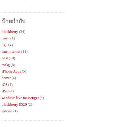
ป้ายกำกับ
blackberry
(34)
true
(21)
3g
(14)
true internet
(11)
adsl
(10)
tot3g
(8)
iPhone Apps
(5)
driver
(4)
iOS
(4)
iPad
(4)
windows live messenger
(4)
blackberry 8520
(2)
iphone
(1)