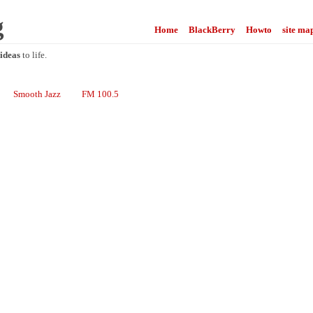
g
Home
BlackBerry
Howto
site ma
ideas
to life.
Smooth Jazz
FM 100.5