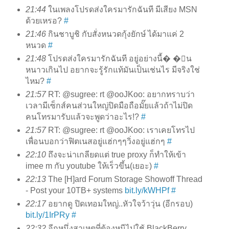
21:44
ในเพลงโปรดส่งใครมารักฉันที มีเสียง MSN
ด้วยเหรอ?
#
21:46
กินชาบูชิ กับสั่งหนวดกุ้งยักษ์ ได้มาแค่ 2
หนวด
#
21:48
โปรดส่งใครมารักฉันที อยู่อย่างนี้� �ัน
หนาวเกินไป อยากจะรู้รักแท้มันเป็นเช่นไร มีจริงใช่
ไหม?
#
21:57
RT: @sugree: rt @ooJKoo: อยากทราบว่า
เวลามีเซ็กส์คนส่วนใหญ่ปิดมือถือมั๊ยแล้วถ้าไม่ปิด
คนโทรมารับแล้วจะพูดว่าอะไร!?
#
21:57
RT: @sugree: rt @ooJKoo: เราเคยโทรไป
เพื่อนบอกว่าฟิตเนสอยู่แฮ่กๆๆวิ่งอยู่แฮ่กๆ
#
22:10
ถึงจะน่าเกลียดแต่ true proxy ก็ทำให้เข้า
imee m กับ youtube ให้เร็วขึ้น(เยอะ)
#
22:13
The [H]ard Forum Storage Showoff Thread
- Post your 10TB+ systems
bit.ly/kWHPf
#
22:17
อยากดู ปิดเทอมใหญ่..หัวใจว้าวุ่น (อีกรอบ)
bit.ly/1IrPRy
#
22:32
อีกหนึ่งสาเหตุที่ต้องหนีไปใช้ BlackBerry