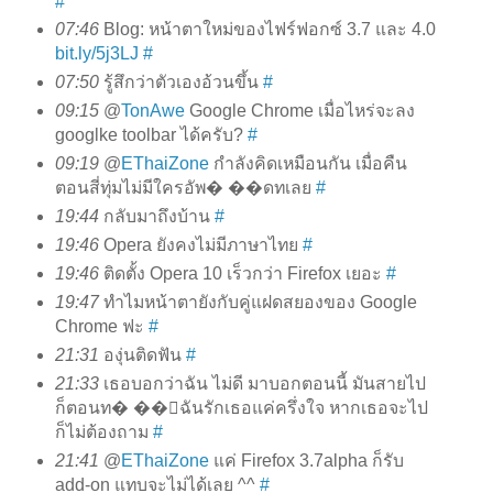
#
07:46
Blog: หน้าตาใหม่ของไฟร์ฟอกซ์ 3.7 และ 4.0
bit.ly/5j3LJ
#
07:50
รู้สึกว่าตัวเองอ้วนขึ้น
#
09:15
@
TonAwe
Google Chrome เมื่อไหร่จะลง
googlke toolbar ได้ครับ?
#
09:19
@
EThaiZone
กำลังคิดเหมือนกัน เมื่อคืน
ตอนสี่ทุ่มไม่มีใครอัพ� ��ดทเลย
#
19:44
กลับมาถึงบ้าน
#
19:46
Opera ยังคงไม่มีภาษาไทย
#
19:46
ติดตั้ง Opera 10 เร็วกว่า Firefox เยอะ
#
19:47
ทำไมหน้าตายังกับคู่แฝดสยองของ Google
Chrome ฟะ
#
21:31
องุ่นติดฟัน
#
21:33
เธอบอกว่าฉัน ไม่ดี มาบอกตอนนี้ มันสายไป
ก็ตอนท� ��่ฉันรักเธอแค่ครึ่งใจ หากเธอจะไป
ก็ไม่ต้องถาม
#
21:41
@
EThaiZone
แค่ Firefox 3.7alpha ก็รับ
add-on แทบจะไม่ได้เลย ^^
#