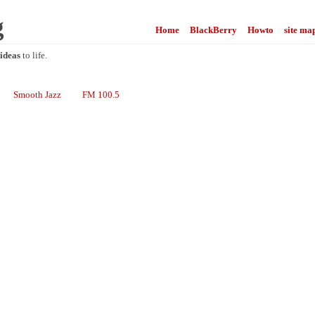
g
Home
BlackBerry
Howto
site ma
ideas
to life.
Smooth Jazz
FM 100.5