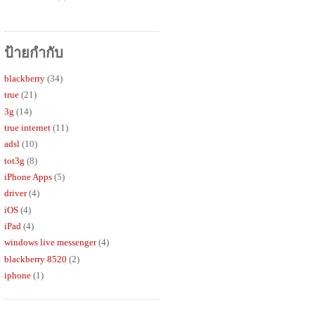
ป้ายกำกับ
blackberry
(34)
true
(21)
3g
(14)
true internet
(11)
adsl
(10)
tot3g
(8)
iPhone Apps
(5)
driver
(4)
iOS
(4)
iPad
(4)
windows live messenger
(4)
blackberry 8520
(2)
iphone
(1)