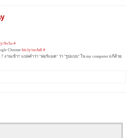
ay
.ly/Sv5o
#
ogle Chrome
bit.ly/xeAdl
#
7 งานเข้า!! แปลคำว่า "ฟอร์แมต" ว่า "รูปแบบ" ใน my computer แก้ด้วย