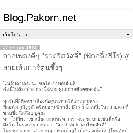
Blog.Pakorn.net
▼
10 ตุลาคม 2552
จากเพลงดีๆ "ราตรีสวัสดิ์" (ฟักกลิ้งฮีโร่) สู่
ลายเส้นการ์ตูนซึ้งๆ
"..หลับตาเถอะนะ ขอให้เธอหลับฝันดี
คืนนี้ไม่ต้องห่วง ตรงนี้ฉันจะดูแลด้วยชีวิตของฉัน"
ทุกวันที่มีพี่ทหารเสี่ยงภัยดูแลภาคใต้แทนพวกเรา
พี่กอล์ฟ (ณัฐวุฒิ ศรีหมอก) ฟักกลิ้ง ฮีโร่ ก็เป็นหนึ่งในหลายคน ที่
ซาบซึ้ง นึกถึงบุญคุณ
หากไม่มีพวกเขาเสียสละแทน พวกเราจะสุขสบายเช่นนี้หรือ
ดังนั้น โครงการการกุศล "Good Night คนไทยฝันดี"
โครงการการกุศล ผ่านอุปกรณ์ที่อยู่ในมือของเพื่อนๆ (โทรศัพท์