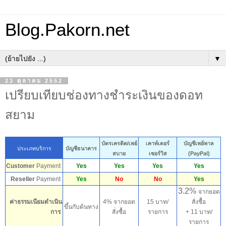
Blog.Pakorn.net
▼
23 ตุลาคม 2552
เปรียบเทียบช่องทางชำระเงินของดอท
สยาม
บัตรเครดิต/เพย์
เคาท์เตอร์
บัญชีเพย์พาล
ประเภทบริการ
บัญชีธนาคาร
สบาย
เซอร์วิส
(PayPal)
Customer
Payment
Yes
Yes
Yes
Yes
Reseller
Payment
Yes
No
No
Yes
3.2%
จากยอด
ค่าธรรมเนียมดำเนิน
4
%
จากยอด
15 บาท/
สั่งซื้อ
ขึ้นกับต้นทาง
การ
สั่งซื้อ
รายการ
+ 11 บาท/
รายการ