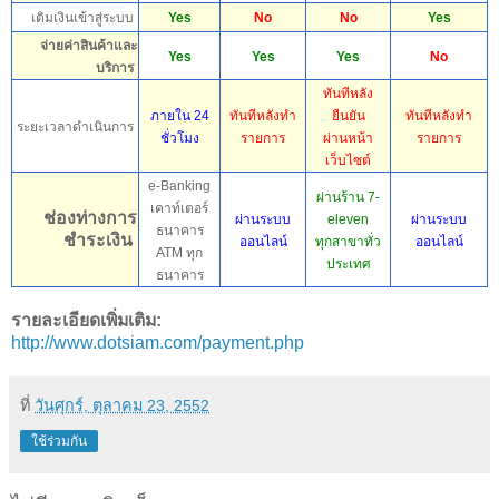
เติมเงินเข้าสู่ระบบ
Yes
No
No
Yes
จ่ายค่าสินค้าและ
Yes
Yes
Yes
No
บริการ
ทันทีหลัง
ภายใน 24
ทันทีหลังทำ
ยืนยัน
ทันทีหลังทำ
ระยะเวลาดำเนินการ
ชั่วโมง
รายการ
ผ่านหน้า
รายการ
เว็บไซต์
e-Banking
ผ่านร้าน 7-
เคาท์เตอร์
ช่องท่างการ
ผ่านระบบ
eleven
ผ่านระบบ
ธนาคาร
ชำระเงิน
ออนไลน์
ทุกสาขาทั่ว
ออนไลน์
ATM
ทุก
ประเทศ
ธนาคาร
รายละเอียดเพิ่มเติม:
http://www.dotsiam.com/payment.php
ที่
วันศุกร์, ตุลาคม 23, 2552
ใช้ร่วมกัน