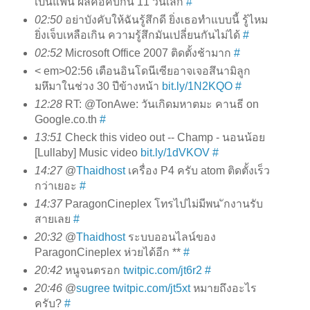
เป็นแฟน ผลคือคบกัน 11 วันเลิก
#
02:50
อย่าบังคับให้ฉันรู้สึกดี ยิ่งเธอทำแบบนี้ รู้ไหม
ยิ่งเจ็บเหลือเกิน ความรู้สึกมันเปลี่ยนกันไม่ได้
#
02:52
Microsoft Office 2007 ติดตั้งช้ามาก
#
< em>02:56 เตือนอินโดนีเซียอาจเจอสึนามิลูก
มหึมาในช่วง 30 ปีข้างหน้า
bit.ly/1N2KQO
#
12:28
RT: @TonAwe: วันเกิดมหาตมะ คานธี on
Google.co.th
#
13:51
Check this video out -- Champ - นอนน้อย
[Lullaby] Music video
bit.ly/1dVKOV
#
14:27
@
Thaidhost
เครื่อง P4 ครับ atom ติดตั้งเร็ว
กว่าเยอะ
#
14:37
ParagonCineplex โทรไปไม่มีพน ักงานรับ
สายเลย
#
20:32
@
Thaidhost
ระบบออนไลน์ของ
ParagonCineplex ห่วยได้อีก **
#
20:42
หนูจนตรอก
twitpic.com/jt6r2
#
20:46
@
sugree
twitpic.com/jt5xt
หมายถึงอะไร
ครับ?
#