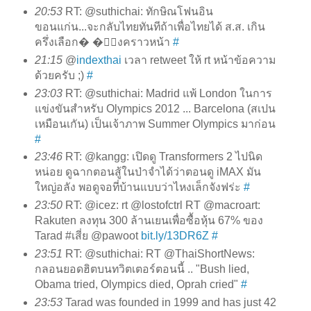
20:53
RT: @suthichai: ทักษิณโฟนอิน
ขอนแก่น...จะกลับไทยทันทีถ้าเพื่อไทยได้ ส.ส. เกิน
ครึ่งเลือก� �ั้งคราวหน้า
#
21:15
@
indexthai
เวลา retweet ให้ rt หน้าข้อความ
ด้วยครับ ;)
#
23:03
RT: @suthichai: Madrid แพ้ London ในการ
แข่งขันสำหรับ Olympics 2012 ... Barcelona (สเปน
เหมือนเกัน) เป็นเจ้าภาพ Summer Olympics มาก่อน
#
23:46
RT: @kangg: เปิดดู Transformers 2 ไปนิด
หน่อย ดูฉากตอนสู้ในป่าจำได้ว่าตอนดู iMAX มัน
ใหญ่อลัง พอดูจอที่บ้านแบบว่าไหงเล็กจังฟร่ะ
#
23:50
RT: @icez: rt @lostofctrl RT @macroart:
Rakuten ลงทุน 300 ล้านเยนเพื่อซื้อหุ้น 67% ของ
Tarad #เสี่ย @pawoot
bit.ly/13DR6Z
#
23:51
RT: @suthichai: RT @ThaiShortNews:
กลอนยอดฮิตบนทวิตเตอร์ตอนนี้ .. "Bush lied,
Obama tried, Olympics died, Oprah cried"
#
23:53
Tarad was founded in 1999 and has just 42