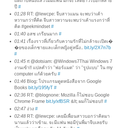
แต่ถ้าปีหนึ่งแล้วไม่มีแฟน มักจะโสดยาวไปอีกหลาย
ปี
#
01:28
RT: @lewcpe: จีบสาวแมน จะพบว่าเค้า
หวานกว่าที่คิด จีบสาวหวานจะพบว่าเค้าแรงกว่าที่
คิด #geekmindset
#
01:40
อสช เกรียนมาก
#
01:41
เรื่องราวที่เกี่ยวกับความรักที่ไม่กล้าจะเปิดเ�
�ยของเด็กชายและเด็กหญิงคู่หนึ่ง..
bit.ly/2X7n7b
#
01:45
rt @dotsiam: @Windows7Thai Windows 7
งานเข้า!! แปลคำว่า "ฟอร์แมต" ว่า "รูปแบบ" ใน my
computer แก้ด้วยครับ
#
01:46
Blog: โปรแกรมดูดหนังสือจาก Google
Books
bit.ly/195fyT
#
02:36
RT: @blognone: Mozilla ก็ไม่ชอบ Google
Chrome Frame
bit.ly/xfBSR
&lt; ผมก็ไม่ชอบ!!
#
02:47
ง่วง
#
02:48
RT: @lewcpe: เคยมีเพื่อนสาวบอกว่าคิดมา
นานแล้วว่าเข้าม. จะมีแฟน พอมีรุ่นพี่มาจีบเลยรับ