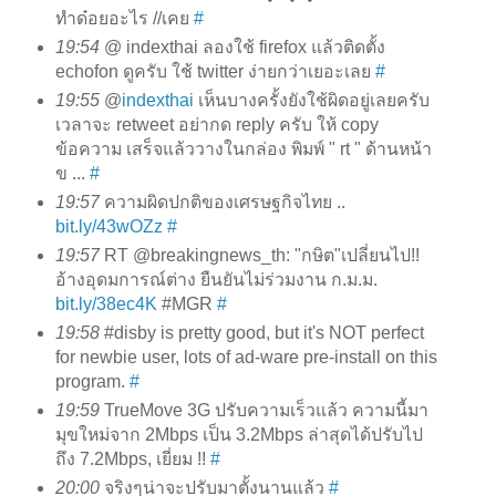
ทำด๋อยอะไร //เคย
#
19:54
@ indexthai ลองใช้ firefox แล้วติดตั้ง
echofon ดูครับ ใช้ twitter ง่ายกว่าเยอะเลย
#
19:55
@
indexthai
เห็นบางครั้งยังใช้ผิดอยู่เลยครับ
เวลาจะ retweet อย่ากด reply ครับ ให้ copy
ข้อความ เสร็จแล้ววางในกล่อง พิมพ์ " rt " ด้านหน้า
ข ...
#
19:57
ความผิดปกติของเศรษฐกิจไทย ..
bit.ly/43wOZz
#
19:57
RT @breakingnews_th: "กษิต"เปลี่ยนไป!!
อ้างอุดมการณ์ต่าง ยืนยันไม่ร่วมงาน ก.ม.ม.
bit.ly/38ec4K
#MGR
#
19:58
#disby is pretty good, but it's NOT perfect
for newbie user, lots of ad-ware pre-install on this
program.
#
19:59
TrueMove 3G ปรับความเร็วแล้ว ความนี้มา
มุขใหม่จาก 2Mbps เป็น 3.2Mbps ล่าสุดได้ปรับไป
ถึง 7.2Mbps, เยี่ยม !!
#
20:00
จริงๆน่าจะปรับมาตั้งนานแล้ว
#