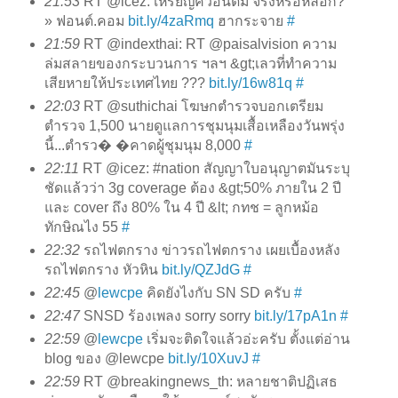
21:53
RT @icez: เหรียญควอนตั้ม จริงหรือหลอก?
» ฟอนต์.คอม
bit.ly/4zaRmq
ฮากระจาย
#
21:59
RT @indexthai: RT @paisalvision ความ
ล่มสลายของกระบวนการ ฯลฯ &gt;เลวที่ทำความ
เสียหายให้ประเทศไทย ???
bit.ly/16w81q
#
22:03
RT @suthichai โฆษกตำรวจบอกเตรียม
ตำรวจ 1,500 นายดูแลการชุมนุมเสื้อเหลืองวันพรุ่ง
นี้...ตำรว� �คาดผู้ชุมนุม 8,000
#
22:11
RT @icez: #nation สัญญาใบอนุญาตมันระบุ
ชัดแล้วว่า 3g coverage ต้อง &gt;50% ภายใน 2 ปี
และ cover ถึง 80% ใน 4 ปี &lt; กทช = ลูกหม้อ
ทักษิณไง 55
#
22:32
รถไฟตกราง ข่าวรถไฟตกราง เผยเบื้องหลัง
รถไฟตกราง หัวหิน
bit.ly/QZJdG
#
22:45
@
lewcpe
คิดยังไงกับ SN SD ครับ
#
22:47
SNSD ร้องเพลง sorry sorry
bit.ly/17pA1n
#
22:59
@
lewcpe
เริ่มจะติดใจแล้วอ่ะครับ ตั้งแต่อ่าน
blog ของ @lewcpe
bit.ly/10XuvJ
#
22:59
RT @breakingnews_th: หลายชาติปฏิเสธ