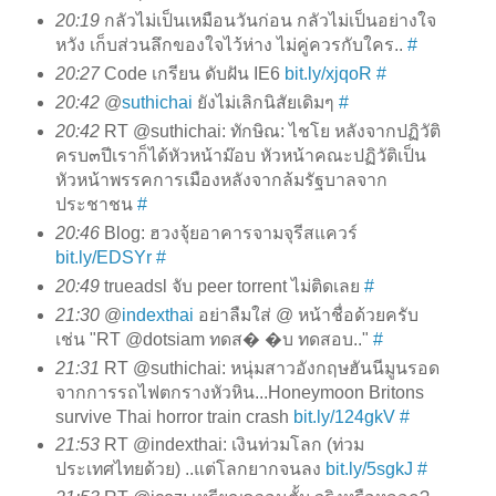
20:19
กลัวไม่เป็นเหมือนวันก่อน กลัวไม่เป็นอย่างใจ
หวัง เก็บส่วนลึกของใจไว้ห่าง ไม่คู่ควรกับใคร..
#
20:27
Code เกรียน ดับฝัน IE6
bit.ly/xjqoR
#
20:42
@
suthichai
ยังไม่เลิกนิสัยเดิมๆ
#
20:42
RT @suthichai: ทักษิณ: ไชโย หลังจากปฏิวัติ
ครบ๓ปีเราก็ได้หัวหน้าม๊อบ หัวหน้าคณะปฏิวัติเป็น
หัวหน้าพรรคการเมืองหลังจากล้มรัฐบาลจาก
ประชาชน
#
20:46
Blog: ฮวงจุ้ยอาคารจามจุรีสแควร์
bit.ly/EDSYr
#
20:49
trueadsl จับ peer torrent ไม่ติดเลย
#
21:30
@
indexthai
อย่าลืมใส่ @ หน้าชื่อด้วยครับ
เช่น "RT @dotsiam ทดส� �บ ทดสอบ.."
#
21:31
RT @suthichai: หนุ่มสาวอังกฤษฮันนีมูนรอด
จากการรถไฟตกรางหัวหิน...Honeymoon Britons
survive Thai horror train crash
bit.ly/124gkV
#
21:53
RT @indexthai: เงินท่วมโลก (ท่วม
ประเทศไทยด้วย) ..แต่โลกยากจนลง
bit.ly/5sgkJ
#