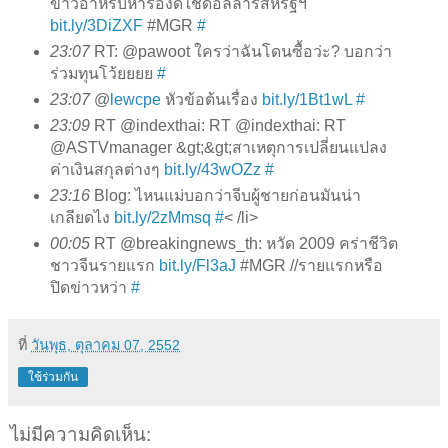
ข่าวอาหรับหารืองดใช้ดอลลาร์สหรัฐฯ
bit.ly/3DiZXF
#MGR
#
23:07
RT: @pawoot ใครว่าฉันโดนซื้อว่ะ? บอกว่า
ร่วมทุนโว้ยยยย
#
23:07
@
lewcpe
หัวข้อต้นเรื่อง
bit.ly/1Bt1wL
#
23:09
RT @indexthai: RT @indexthai: RT
@ASTVmanager &gt;&gt;สาเหตุการเปลี่ยนแปลง
ค่าเงินสกุลต่างๆ
bit.ly/43wOZz
#
23:16
Blog: ไหนแม่บอกว่าจีบผู้ชายก่อนมันน่า
เกลียดไง
bit.ly/2zMmsq
#
< /li>
00:05
RT @breakingnews_th: หวัด 2009 คร่าชีวิต
ชาวจีนรายแรก
bit.ly/Fl3aJ
#MGR //รายแรกหรือ
ปิดข่าวหว่า
#
ที่
วันพุธ, ตุลาคม 07, 2552
ใช้ร่วมกัน
ไม่มีความคิดเห็น: