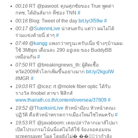
00:16
RT @pawoot: คุณศุภชัยของ True พูดด่า
กทช. ได้มันส์มาก ที่ช่อง TNN
#
00:16
Blog: Tweet of the day
bit.ly/JI59w
#
00:17
@
SutenmLive
น่าสนครับ แต่ว่า ผมไม่ได้
ร่วมแข่งด้วยนี่ ฮ่าๆ
#
07:49
@
kangg
แพงกว่าทรูนะครับเนี่ย ข้างๆบ้านผม
ใช้ 3Mbps เดือนละ 290 อยู่เลย ของ BuddyBB
เหมือนกัน
#
07:50
RT @breakingnews_th: ผู้ติดเชื้อ
หวัด2009ทั่วโลกเพิ่มขึ้นอย่างมาก
bit.ly/2kgulW
#MGR
#
19:03
RT @icez: rt @molek fiber optic ได้รับ
รางวัล #nobel สาขา ฟิสิกส์
www.thairath.co.th/content/oversea/37809
#
19:52
@
ThanksinLive
หัวหน้าม๊อบ หัวหน้าคณะ
ปฏิวัติ คือหัวหน้าพรรคการเมืองใหม่ใช่ไหมครับ
#
19:53
RT @javaboom: เคยเปล่า?ลากเมาส์ไปมา
เปิดโปรแกรมโน้นนี่แต่ไม่ได้ใช้ จ้องจอคอมจน
screensaver โผล่ โดยยังไม่� ��ู้ว่ากำลัง