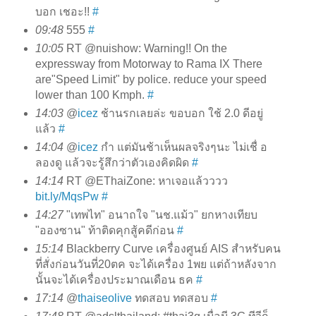
บอก เชอะ!!
#
09:48
555
#
10:05
RT @nuishow: Warning!! On the
expressway from Motorway to Rama IX There
are"Speed Limit" by police. reduce your speed
lower than 100 Kmph.
#
14:03
@
icez
ช้านรกเลยล่ะ ขอบอก ใช้ 2.0 ดีอยู่
แล้ว
#
14:04
@
icez
กำ แต่มันช้าเห็นผลจริงๆนะ ไม่เชื่ อ
ลองดู แล้วจะรู้สึกว่าตัวเองคิดผิด
#
14:14
RT @EThaiZone: หาเจอแล้วววว
bit.ly/MqsPw
#
14:27
"เทพไท" อนาถใจ "นช.แม้ว" ยกหางเทียบ
"อองซาน" ท้าติดคุกสู้คดีก่อน
#
15:14
Blackberry Curve เครื่องศูนย์ AIS สำหรับคน
ที่สั่งก่อนวันที่20ตค จะได้เครื่อง 1พย แต่ถ้าหลังจาก
นั้นจะได้เครื่องประมาณเดือน ธค
#
17:14
@
thaiseolive
ทดสอบ ทดสอบ
#