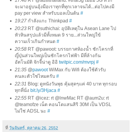
17:48
RT @adslthailand: #thai3g เมื่อมี 3G ทีวีก็
จะมาอยู่บนอุ้งมือเราทุกที่ทุกเวลาจนได้...ต่อไปคงมี
pay per view สำหรับบอลเป็นต้น
#
19:27
กำลังแกะ Thinkpad
#
20:23
RT @suthichai: อุบัติเหตุใน Asean Lane ไป
หัวหินสรุปแล้วมีทั้งหมด 9 ราย...ส่วนใหญ่ใข้
ความเร็วเกินกำหนด
#
20:58
RT @pawoot: บรรยกาศห้องน้ำ ชักโครกที่
ญี่ปุ่นส่วนใหญ่เป็นชักโครกไฟฟ้า มีที่ล้างก้น
อัตโนมัติ จักจี้น่าดู อิอิ
twitpic.com/mvrpj
#
21:35
@
pawoot
WiMax กับ Wifi ต้องใช้ตัวรับ
คนละตัวใช่ไหมครับ
#
22:31
Blog: ดูหนังวันพุธ คุ้มสุดๆแค่ 40 บาท ทุกรอบ
ทุกที่นั่ง
bit.ly/3Hjaca
#
22:55
RT @icez: rt @lnwMac RT @aum2u: rt
@teamofze เน็ต คอนโดแสนสิริ 30M เป็น VDSL
ไม่ใช่ ADSL นะ
#
ที่
วันจันทร์, ตุลาคม 26, 2552