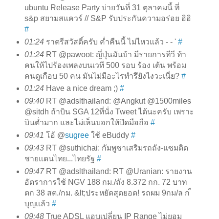
ubuntu Release Party บ่ายวันที่ 31 ตุลาคมนี้ ที่
s&p สยามสแควร์ // S&P รับประกันความอร่อย อิอิ
#
01:24
ราตรีสวัสดิ์ครับ ค่ำคืนนี้ ไม่ไหวแล้ว - - '
#
01:24
RT @pawoot: ญี่ปุ่นมันบ้า มีรายการทีวี ท้า
คนให้ไปร้องเพลงบนเวที 500 รอบ ร้อง เต้น พร้อม
คนดูเกือบ 50 คน มันไม่มีอะไรทำรึยังไงวะเนี่ย?
#
01:24
Have a nice dream ;)
#
09:40
RT @adslthailand: @Angkut @1500miles
@sitdh ถ้าบิน SGA 12ที่นั่ง Tweet ได้นะครับ เพราะ
บินต่ำมาก และไม่เห็นบอกให้ปิดมือถือ
#
09:41
โอ้ @
sugree
ใช้ eBuddy
#
09:43
RT @suthichai: กัมพูชาเสริมรถถัง-แซมติด
ชายแดนไทย...ไทยรัฐ
#
09:47
RT @adslthailand: RT @Uranian: รายงาน
อัตราการใช้ NGV 188 กม./ถัง 8.372 กก. 72 บาท
ตก 38 สต./กม. &lt;ประหยัดสุดยอด! รถผม 9กม/ล ก ็
บุญแล้ว
#
09:48
True ADSL แอบเปลี่ยน IP Range ไม่ยอม