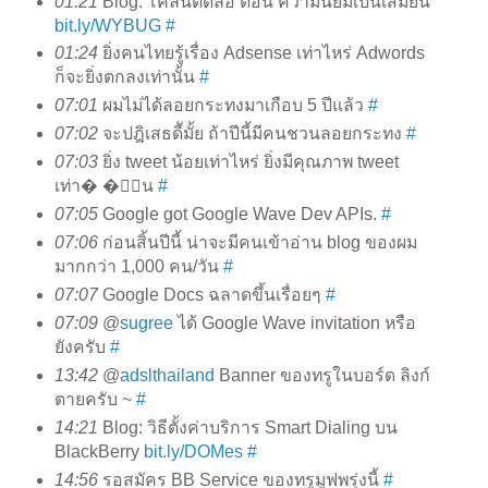
01:21
Blog: โคลนติดล้อ ตอน ความนิยมเป็นเสมียน
bit.ly/WYBUG
#
01:24
ยิ่งคนไทยรู้เรื่อง Adsense เท่าไหร่ Adwords
ก็จะยิ่งตกลงเท่านั้น
#
07:01
ผมไม่ได้ลอยกระทงมาเกือบ 5 ปีแล้ว
#
07:02
จะปฎิเสธดีัมั้ย ถ้าปีนี้มีคนชวนลอยกระทง
#
07:03
ยิ่ง tweet น้อยเท่าไหร่ ยิ่งมีคุณภาพ tweet
เท่า� �ั้น
#
07:05
Google got Google Wave Dev APIs.
#
07:06
ก่อนสิ้นปีนี้ น่าจะมีคนเข้าอ่าน blog ของผม
มากกว่า 1,000 คน/วัน
#
07:07
Google Docs ฉลาดขึ้นเรื่อยๆ
#
07:09
@
sugree
ได้ Google Wave invitation หรือ
ยังครับ
#
13:42
@
adslthailand
Banner ของทรูในบอร์ด ลิงก์
ตายครับ ~
#
14:21
Blog: วิธีตั้งค่าบริการ Smart Dialing บน
BlackBerry
bit.ly/DOMes
#
14:56
รอสมัคร BB Service ของทรูมูฟพรุ่งนี้
#