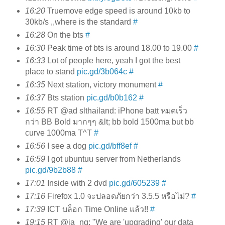
16:20
Truemove edge speed is around 10kb to
30kb/s ,,where is the standard
#
16:28
On the bts
#
16:30
Peak time of bts is around 18.00 to 19.00
#
16:33
Lot of people here, yeah I got the best
place to stand
pic.gd/3b064c
#
16:35
Next station, victory monument
#
16:37
Bts station
pic.gd/b0b162
#
16:55
RT @ad slthailand: iPhone batt หมดเร็ว
กว่า BB Bold มากๆๆ &lt; bb bold 1500ma but bb
curve 1000ma T^T
#
16:56
I see a dog
pic.gd/bff8ef
#
16:59
I got ubuntuu server from Netherlands
pic.gd/9b2b88
#
17:01
Inside with 2 dvd
pic.gd/605239
#
17:16
Firefox 1.0 จะปลอดภัยกว่า 3.5.5 หรือไม่?
#
17:39
ICT บล็อก Time Online แล้ว!!
#
19:15
RT @ja_ng: "We are 'upgrading' our data