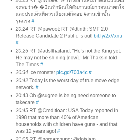
20:23
RT @iwhale: ใครที่ได้อ่านสัมภาษณ์ฉบับเต็ม
จะพบว่า� �ุณทักษิณให้สัมภาษณ์ยาวจนน่าตกใจ
และประเด็นที่ควรเลียงแต่ก็ตอบ #งานเข้าขั้น
รุนแรง
#
20:24
RT @pawoot: RT @dtinth: SMF 2.0
Release Candidate 2 Public is out!
bit.ly/2xVxnu
#
20:25
RT @adslthailand: "He's not the King yet.
He may not be shining [now]," Mr Thaksin told
The Times
#
20:34
Ice monster
pic.gd/703a4c
#
20:42
Today is the worst day of true move edge
network.
#
20:43 Oh @sugree is being need someone to
takecare
#
20:45
RT @Creditloan: USA Today reported in
1998 that more than 40% of American
households with children have guns - and that
was 12 years ago!
#
21:05
RT @nornamnung: @dotsiam