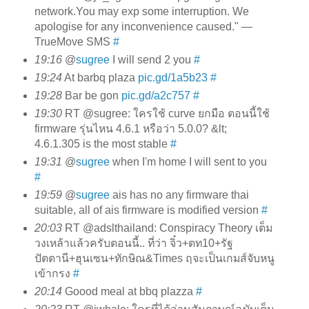
network.You may exp some interruption. We
apologise for any inconvenience caused." —
TrueMove SMS
#
19:16
@
sugree
I will send 2 you
#
19:24
At barbq plaza
pic.gd/1a5b23
#
19:28
Bar be gon
pic.gd/a2c757
#
19:30
RT @sugree: ใครใช้ curve ยกมือ ตอนนี้ใช้
firmware รุ่นไหน 4.6.1 หรือว่า 5.0.0? &lt;
4.6.1.305 is the most stable
#
19:31
@
sugree
when I'm home I will sent to you
#
19:59
@
sugree
ais has no any firmware thai
suitable, all of ais firmware is modified version
#
20:03
RT @adslthailand: Conspiracy Theory เต็ม
วงเหล้าแล้วครับตอนนี้.. ที่ว่า จิ๋ว+ตท10+รัฐ
ปัตตานี+ฮุนเซน+ทักษิณ&Times ฤจะเป็นเกมส์จับหนู
เข้ากรง
#
20:14
Goood meal at bbq plazza
#