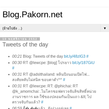
Blog.Pakorn.net
▼
10 พฤศจิกายน 2552
Tweets of the day
00:21
Blog: Tweets of the day
bit.ly/48zIG3
#
00:30
RT @lewcpe: [blog] โปรยาว
bit.ly/187GiU
#
00:31
RT @adslthailand: หลินปิงนอนเปิดไฟ...
สงสัยหลับไม่สนิท ขอบตาดำ^^
#
00:31
RT @lewcpe: RT: @phichai: RT
@k_amornchai: .ไมโครซอฟตรวจจับลิขสิทธิ์หน่วย
งานราชการ ผล-ใช้ของปลอมกันเป็นแถว &lt; ไป
ตรวจจับกันแล้ว?
#
06:59
ตื่� ��แล้ว.. ยังง่วงอยู่เลย
#