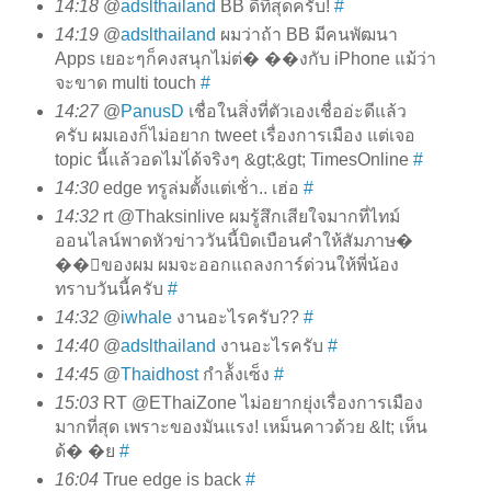
14:18
@
adslthailand
BB ดีที่สุดครับ!
#
14:19
@
adslthailand
ผมว่าถ้า BB มีคนพัฒนา
Apps เยอะๆก็คงสนุกไม่ต่� ��งกับ iPhone แม้ว่า
จะขาด multi touch
#
14:27
@
PanusD
เชื่อในสิ่งที่ตัวเองเชื่ออ่ะดีแล้ว
ครับ ผมเองก็ไม่อยาก tweet เรื่องการเมือง แต่เจอ
topic นี้แล้วอดไมไ่ด้จริงๆ &gt;&gt; TimesOnline
#
14:30
edge ทรูล่มตั้งแต่เช้่า.. เฮ่อ
#
14:32
rt @Thaksinlive ผมรู้สึกเสียใจมากที่ไทม์
ออนไลน์พาดหัวข่าววันนี้บิดเบือนคำให้สัมภาษ�
��์ของผม ผมจะออกแถลงการ์ด่วนให้พี่น้อง
ทราบวันนี้ครับ
#
14:32
@
iwhale
งานอะไรครับ??
#
14:40
@
adslthailand
งานอะไรครับ
#
14:45
@
Thaidhost
กำล้ังเซ็ง
#
15:03
RT @EThaiZone ไม่อยากยุ่งเรื่องการเมือง
มากที่สุด เพราะของมันแรง! เหม็นคาวด้วย &lt; เห็น
ด้� �ย
#
16:04
True edge is back
#