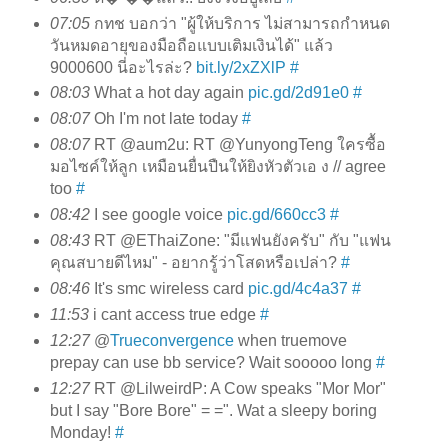
07:05
กทช บอกว่า "ผู้ให้บริการ ไม่สามารถกำหนด
วันหมดอายุของมือถือแบบเติมเงินได้" แล้ว
9000600 นี่อะไรล่ะ?
bit.ly/2xZXlP
#
08:03
What a hot day again
pic.gd/2d91e0
#
08:07
Oh I'm not late today
#
08:07
RT @aum2u: RT @YunyongTeng ใครซื้อ
มอไซค์ให้ลูก เหมือนยื่นปืนให้ยิงหัวตัวเอ ง // agree
too
#
08:42
I see google voice
pic.gd/660cc3
#
08:43
RT @EThaiZone: "มีแฟนยังครับ" กับ "แฟน
คุณสบายดีไหม" - อยากรู้ว่าโสดหรือเปล่า?
#
08:46
It's smc wireless card
pic.gd/4c4a37
#
11:53
i cant access true edge
#
12:27
@
Trueconvergence
when truemove
prepay can use bb service? Wait sooooo long
#
12:27
RT @LilweirdP: A Cow speaks "Mor Mor"
but I say "Bore Bore" = =". Wat a sleepy boring
Monday!
#