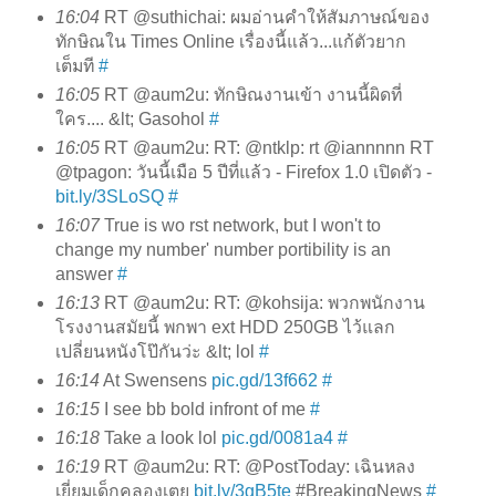
16:04
RT @suthichai: ผมอ่านคำให้สัมภาษณ์ของ
ทักษิณใน Times Online เรื่องนี้แล้ว...แก้ตัวยาก
เต็มที
#
16:05
RT @aum2u: ทักษิณงานเข้า งานนี้ผิดที่
ใคร.... &lt; Gasohol
#
16:05
RT @aum2u: RT: @ntklp: rt @iannnnn RT
@tpagon: วันนี้เมือ 5 ปีที่แล้ว - Firefox 1.0 เปิดตัว -
bit.ly/3SLoSQ
#
16:07
True is wo rst network, but I won't to
change my number' number portibility is an
answer
#
16:13
RT @aum2u: RT: @kohsija: พวกพนักงาน
โรงงานสมัยนี้ พกพา ext HDD 250GB ไว้แลก
เปลี่ยนหนังโป๊กันว่ะ &lt; lol
#
16:14
At Swensens
pic.gd/13f662
#
16:15
I see bb bold infront of me
#
16:18
Take a look lol
pic.gd/0081a4
#
16:19
RT @aum2u: RT: @PostToday: เฉินหลง
เยี่ยมเด็กคลองเตย
bit.ly/3gB5te
#BreakingNews
#