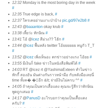
12:32
Monday is the most boring day in the week
#
12:35
True edge is back,
#
12:37
ใครเคยอ่านเงาะป่าบ้าง
pic.gd/97e2b8
#
12:43
@
baaanton
okay krub
#
13:38
เหี้ยว่ะ ทักษิณ
#
13:41
โอ้ @
icez
สีม่วง?? โฮ้ก
#
13:44
@
icez
พื้นหลัง twitter โอ้ยยยยยย หนูกัว T_T
#
13:52
@
icez
เพิ่งเห็นอะ ตกข่าวอย่างแรง โอ้ยย
#
13:55
มีเงินก็ fake ข่าวในหนังสือพิมพ์ได้
#
14:03
RT @icez rt @YashimaExteen ทำไมข่าว
ทักกี้ สองอัน มันต่างกันราวหน้ามือ กับหลังมือเลยนี่
time ทั้งค� �่อีก &lt; จ่ายเิงินไม่ครบ ^^
#
14:05
ถ้าคุณเป็นพวกเสื้อแดง คุณจะรู้สึกว่าทักษิณ
พูดถูกเสมอ
#
14:17
@
PanusD
อะไรบอกว่าคุณเป็นเสื้อแดง
ครับ?
#