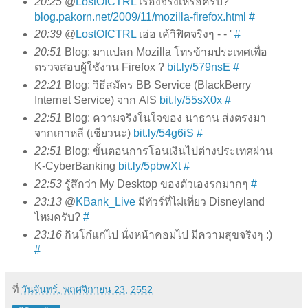
20:25
@
LostOfCTRL
เรื่องจริงเหรอครับ?
blog.pakorn.net/2009/11/mozilla-firefox.html
#
20:39
@
LostOfCTRL
เอ่อ เค้าิฟิตจริงๆ - - '
#
20:51
Blog: มาแปลก Mozilla โทรข้ามประเทศเพื่อ
ตรวจสอบผู้ใชังาน Firefox ?
bit.ly/579nsE
#
22:21
Blog: วิธีสมัคร BB Service (BlackBerry
Internet Service) จาก AIS
bit.ly/55sX0x
#
22:51
Blog: ความจริงในใจของ นาธาน ส่งตรงมา
จากเกาหลี (เชียวนะ)
bit.ly/54g6iS
#
22:51
Blog: ขั้นตอนการโอนเงินไปต่างประเทศผ่าน
K-CyberBanking
bit.ly/5pbwXt
#
22:53
รู้สึกว่า My Desktop ของตัวเองรกมากๆ
#
23:13
@
KBank_Live
มีทัวร์ที่ไม่เที่ยว Disneyland
ไหมครับ?
#
23:16
กินโก๋แก่ไป นั่งหน้าคอมไป มีความสุขจริงๆ :)
#
ที่
วันจันทร์, พฤศจิกายน 23, 2552