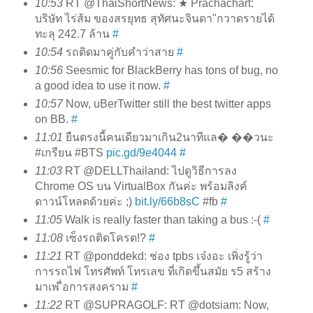
10:53
RT @ThaiShortNews: ★ Prachachart:
บริษัท ไร่ส้ม ของสรยุทธ สุทัศนะจินดา"กวาดรายได้
ทะลุ 242.7 ล้าน
#
10:54
รถติดมาคู่กับคำว่าสาย
#
10:56
Seesmic for BlackBerry has tons of bug, no
a good idea to use it now.
#
10:57
Now, uBerTwitter still the best twitter apps
on BB.
#
11:01
ยืนตรงนี้คนเดียวมาเกิน2นาทีแล� ��วนะ
#เกรียน #BTS
pic.gd/9e4044
#
11:03
RT @DELLThailand: ไปดูวิธีการลง
Chrome OS บน VirtualBox กันค่ะ พร้อมลิงค์
ดาวน์โหลดด้วยค่ะ ;)
bit.ly/66b8sC
#fb
#
11:05
Walk is really faster than taking a bus :-(
#
11:08
เซ็งรถติดโครต!?
#
11:21
RT @ponddekd: ช่อง tpbs เจ๋งอะ เพิ่งรู้ว่า
การรถไฟ โทรศัพท์ โทรเลข ที่เกิดขึ้นสมัย ร5 สร้าง
มาเพ ื่อการสงคราม
#
11:22
RT @SUPRAGOLF: RT @dotsiam: Now,