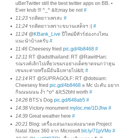
uBerTwitter still the best twitter apps on BB. •
Ever krub !!! ^_^ &lt;may be not
#
11:23
รถติดยาวเพรสะ
#
11:24
รถติดยาวเพราะขบวนเสด็จฯ :(
#
11:24
@
KBank_Live
ปีใหม่มีทัวร์ฮ่องกงไหน
แนะนำบ้างครับ
#
11:46
Cheesesy fried
pic.gd/4b8468
#
12:11
RT @adslthailand: RT @RawitHan:
รณรงค์เลิกไปเที่ยวเขมรอย่างเด็ดขาดจนกว่าฮุน
เซนจะตายหรือมีอันฉิบหายไป&lt;
#
12:14
RT @SUPRAGOLF: RT @dotsiam:
Cheesesy fried
pic.gd/4b8468
๏ Mc ป่ะคับ อยาก
กินนนนนน ง่ำ ^o^ &lt;52bht worth
#
14:26
BTS's Dog
pic.gd/648ab5
#
14:38
Victory monument
myloc.me/1DJhw
#
14:39
Great weather here
#
20:21
Blog: เครื่องเล่นเกมแห่งอนาคต Project
Natal Xbox 360 จาก Microsoft
bit.ly/71pVMo
#