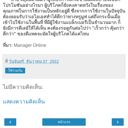
โปรโมชันอย่างไรมา ผู้บริโภคก็ยังคงคาดหวังในเรื่องของ
คุณภาพในการใช้งานเป็นหลักอยู่ดี ซึ่งจากการใช้งานในปัจจุบัน
ต้องยอมรับว่าเอไอเอสทำได้ดีกว่าทางทรูมูฟ แต่ถึงกระนั้นเมื่อ
เข้าไปใช้งานในพื้นที่ ที่มีผู้ใช้งานแบล็กเบอรีเป็นจำนวนมาก ก็
ยังมีการดีเลย์ให้ได้เห็น คงต้องรอดูกันต่อไปว่า "เร็วกว่า คุ้มกว่า
ดีกว่า" ของดีแทคจะมัดใจผู้บริโภคได้แค่ไหน
ที่มา:
Manager Online
ที่
วันจันทร์, ธันวาคม 07, 2552
ใช้ร่วมกัน
ไม่มีความคิดเห็น:
แสดงความคิดเห็น
‹
›
หน้าแรก