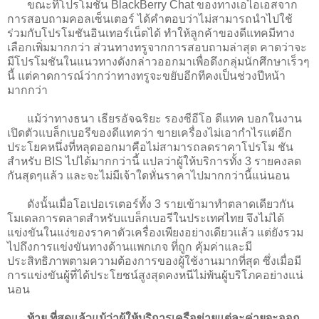
ขณะที่โปรโมชัน BlackBerry Chat ของทางเอไอเอสจาก
การสอบถามคอลเซ็นเตอร์ ได้คำตอบว่าไม่สามารถนำไปใช้
ร่วมกับโปรโมชันอินเทอร์เน็ตได้ ทำให้ลูกค้าของดีแทคมีทาง
เลือกเพิ่มมากกว่า ส่วนทางทรูจากการสอบถามล่าสุด คาดว่าจะ
มีโปรโมชันในแนวทางดังกล่าวออกมาเพื่อดึงกลุ่มนักศึกษาเร็วๆ
นี้ แต่คาดการณ์ว่ากว่าทางทรูจะขยับอีกทีคงเป็นช่วงปีหน้า
มากกว่า
แม้ว่าทางธนา เธียรอัจฉริยะ รองซีอีโอ ดีแทค บอกในงาน
เปิดตัวแบล็กเบอรีของดีแทคว่า ขายเครื่องไม่เอากำไรแต่อีก
ประโยคหนึ่งที่หลุดออกมาคือไม่สามารถลดราคาโปรโม ชัน
สำหรับ BIS ไปได้มากกว่านี้ แปลว่าผู้ให้บริการทั้ง 3 รายคงลด
กันสุดๆแล้ว และจะไม่มีเจ้าใดหั่นราคาไปมากกว่านี้แน่นอน
ดังนั้นเมื่อโอเปอเรเตอร์ทั้ง 3 รายเข้ามาทำตลาดเดียวกัน
โมเดลการตลาดสำหรับแบล็กเบอรีในประเทศไทย จึงไม่ได้
แข่งขันในแง่ของราคาตัวเครื่องเพียงอย่างเดียวแล้ว แต่ยังรวม
ไปถึงการแข่งขันทางด้านแพกเกจ ที่ถูก คุ้มค่าและมี
ประสิทธิภาพตามความต้องการของผู้ใช้งานมากที่สุด ซึ่งเมื่อมี
การแข่งขันผู้ที่ได้ประโยชน์สูงสุดคงหนีไม่พ้นผู้บริโภคอย่างแน่
นอน
ท้าย ที่สุดแล้วแม้ว่าผู้ให้บริการเครือข่ายแต่ละค่ายจะออก