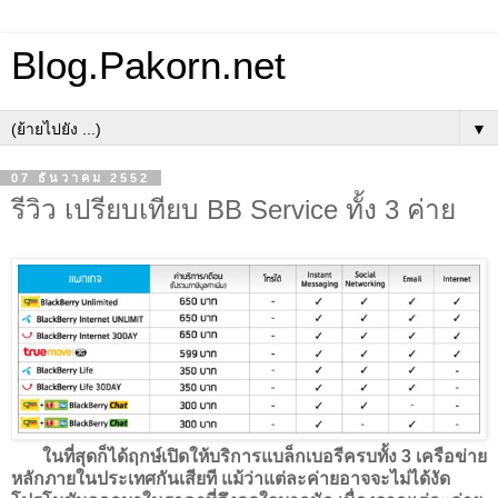
Blog.Pakorn.net
▼
07 ธันวาคม 2552
รีวิว เปรียบเทียบ BB Service ทั้ง 3 ค่าย
ในที่สุดก็ได้ฤกษ์เปิดให้บริการแบล็กเบอรีครบทั้ง 3 เครือข่าย
หลักภายในประเทศกันเสียที แม้ว่าแต่ละค่ายอาจจะไม่ได้งัด