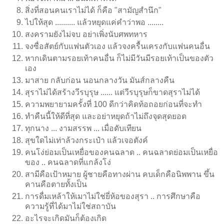
สิ่งที่สอนคนเราไม่ได้ ก็คือ "สามัญสำนึก"
ไปให้สุด .......... แล้วหยุดแค่คำว่าพอ ........
สงครามยังไม่จบ อย่าเพิ่งนับศพทหาร
จงซื่อสัตย์กับแฟนตัวเอง แล้วจงครื้นเครงกับแฟนคนอื่น
หากเดินตามรอยเท้าคนอื่น ก็ไม่มีวันมีรอยเท้าเป็นของตัว
เอง
มาสาย กลับก่อน นอนกลางวัน มันส์กลางคืน
สุราไม่ได้สร้างวีรบุรุษ ...... แต่วีรบุรุษก็ขาดสุราไม่ได้
ความพยายามครั้งที่ 100 ดีกว่าคิดท้อถอยก่อนที่จะทำ
ทำคืนนี้ให้ดีที่สุด และอย่าหยุดถ้าไม่ถึงจุดสุดยอด
ทุกนาง ... งามสรรพ ... เมื่อดับเทียน
สุขใดไม่เท่าล้วงกระเป๋า แล้วเจอตังค์
คนโง่ย่อมเป็นเหยื่อของคนฉลาด .. คนฉลาดย่อมเป็นเหยื่อ
ของ .. คนฉลาดที่แกล้งโง่
สามีคือเป้าหมาย ผู้ชายคือทางผ่าน คบเด็กคือนิพพาน ขึ้น
คานคือตายทั้งเป็น
การดื่มเหล้าให้เมาไม่ใช่ยี่ห้อของสุรา .. การศึกษาคือ
ความรู้ที่ได้มาไม่ใช่สถาบัน
อะไรจะเกิดมันก็ต้องเกิด