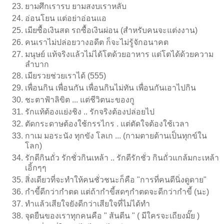
ยามศึกเรารบ ยามสงบเราหลับ
อ่อนโยน แต่อย่าอ่อนแอ
เมียซื้อเงินสด รถซื้อเงินผ่อน (สำหรับคนจะแต่งงาน)
คนเราไม่ปล่อยวางอดีต ก็จะไม่รู้จักอนาคต
มนุษย์ แท้จริงแล้วไม่ได้โตด้วยอาหาร แต่โตได้ด้วยความ
ลำบาก
เมียรวยช่วยเราได้ (555)
เพื่อนกิน เพื่อนกัน เพื่อนกินไม่ทัน เพื่อนกันเอาไปกิน
ชะตาฟ้าลิขิต ... แต่ชีวิตนะของกู
รักแท้ต้องแย่งชิง .. รักจริงต้องปล่อยไป
ตัดกระดาษต้องใช้กรรไกร . แต่ตัดใจต้องใช้เวลา
กาเม มอระนัง ทุกขัง โลเก ... (กามตายด้านเป็นทุกข์ใน
โลก)
รักดีกินถั่ว รักชั่วกินเหล้า .. รักดีรักชั่ว กินถั่วแกล้มกะเหล้า
เอิ้กๆๆ
สิ่งเดียวที่จะทำให้คนชั่วชนะก็คือ "การที่คนดีนิ่งดูดาย"
กำขี้ดีกว่ากำตด แต่ถ้ากำขี้สดๆกำตดจะดีกว่ากำขี้ (นะ)
ทำแล้วเสียใจยังดีกว่าเสียใจที่ไม่ได้ทำ
จุดยืนของเราทุกคนคือ " ส้นตีน " ( มีใครจะเถียงมั๊ย )