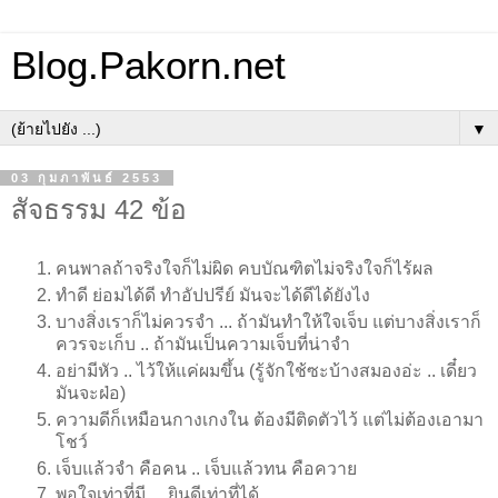
Blog.Pakorn.net
▼
03 กุมภาพันธ์ 2553
สัจธรรม 42 ข้อ
คนพาลถ้าจริงใจก็ไม่ผิด คบบัณฑิตไม่จริงใจก็ไร้ผล
ทำดี ย่อมได้ดี ทำอัปปรีย์ มันจะได้ดีได้ยังไง
บางสิ่งเราก็ไม่ควรจำ ... ถ้ามันทำให้ใจเจ็บ แต่บางสิ่งเราก็
ควรจะเก็บ .. ถ้ามันเป็นความเจ็บที่น่าจำ
อย่ามีหัว .. ไว้ให้แค่ผมขึ้น (รู้จักใช้ซะบ้างสมองอ่ะ .. เดี๋ยว
มันจะฝ่อ)
ความดีก็เหมือนกางเกงใน ต้องมีติดตัวไว้ แต่ไม่ต้องเอามา
โชว์
เจ็บแล้วจำ คือคน .. เจ็บแล้วทน คือควาย
พอใจเท่าที่มี ... ยินดีเท่าที่ได้