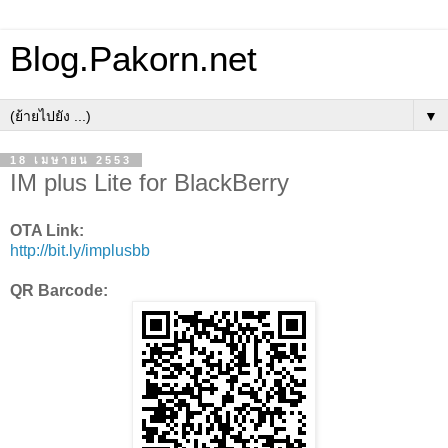
Blog.Pakorn.net
▼
18 เมษายน 2553
IM plus Lite for BlackBerry
OTA Link:
http://bit.ly/implusbb
QR Barcode: