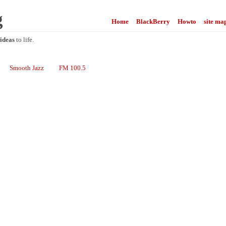
g
Home
BlackBerry
Howto
site ma
ideas
to life.
Smooth Jazz
FM 100.5