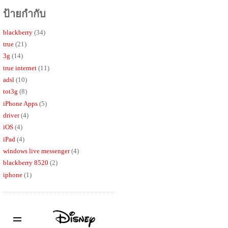
ป้ายกำกับ
blackberry
(34)
true
(21)
3g
(14)
true internet
(11)
adsl
(10)
tot3g
(8)
iPhone Apps
(5)
driver
(4)
iOS
(4)
iPad
(4)
windows live messenger
(4)
blackberry 8520
(2)
iphone
(1)