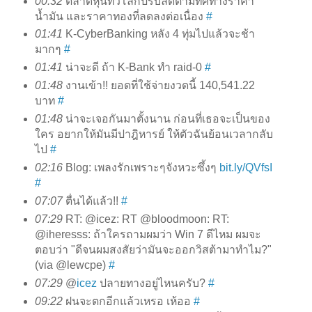
00:32
ตลาดหุ้นทั่วโลกปรับลดตามทิศทางราคา
น้ำมัน และราคาทองที่ลดลงต่อเนื่อง
#
01:41
K-CyberBanking หลัง 4 ทุ่มไปแล้วจะช้า
มากๆ
#
01:41
น่าจะดี ถ้า K-Bank ทำ raid-0
#
01:48
งานเข้า!! ยอดที่ใช้จ่ายงวดนี้ 140,541.22
บาท
#
01:48
น่าจะเจอกันมาตั้งนาน ก่อนที่เธอจะเป็นของ
ใคร อยากให้มันมีปาฎิหารย์ ให้ตัวฉันย้อนเวลากลับ
ไป
#
02:16
Blog: เพลงรักเพราะๆจังหวะซึ้งๆ
bit.ly/QVfsI
#
07:07
ตื่นได้แล้ว!!
#
07:29
RT: @icez: RT @bloodmoon: RT:
@iheresss: ถ้าใครถามผมว่า Win 7 ดีไหม ผมจะ
ตอบว่า "ดีจนผมสงสัยว่ามันจะออกวิสต้ามาทำไม?"
(via @lewcpe)
#
07:29
@
icez
ปลายทางอยู่ไหนครับ?
#
09:22
ฝนจะตกอีกแล้วเหรอ เห้ออ
#