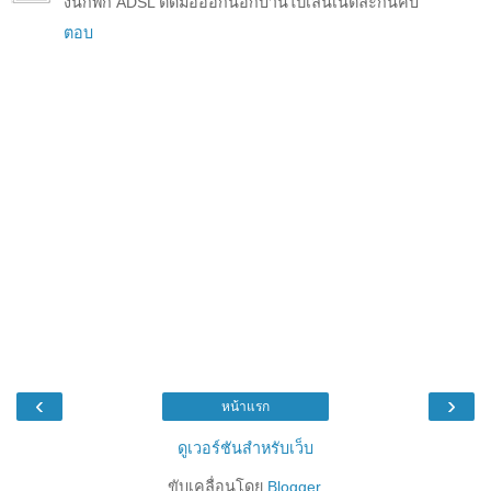
งั้นก็พก ADSL ติดมือออกนอกบ้านไปเล่นเน็ตละกันคับ
ตอบ
‹
›
หน้าแรก
ดูเวอร์ชันสำหรับเว็บ
ขับเคลื่อนโดย
Blogger
.