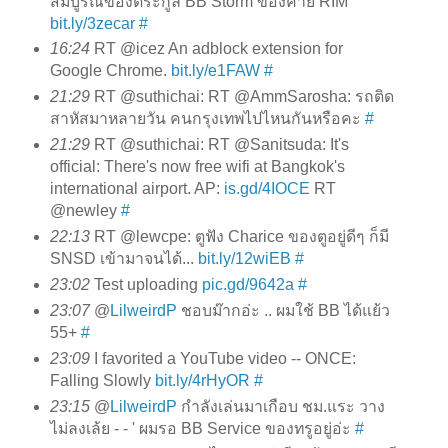
สมบูรณ์ของตระกูล BB Storm ของค่าย RIM
bit.ly/3zecar
#
16:24
RT @icez An adblock extension for
Google Chrome.
bit.ly/e1FAW
#
21:29
RT @suthichai: RT @AmmSarosha: รถติด
สาหัสมาหลายวัน คนกรุงเทพไปไหนกันหรือคะ
#
21:29
RT @suthichai: RT @Sanitsuda: It's
official: There's now free wifi at Bangkok's
international airport. AP:
is.gd/4IOCE
RT
@newley
#
22:13
RT @lewcpe: ตูฟัง Charice ของตูอยู่ดีๆ ก็มี
SNSD เข้ามาจนได้...
bit.ly/12wiEB
#
23:02
Test uploading
pic.gd/9642a
#
23:07
@
LilweirdP
ชอบม๊ากอ่ะ .. ผมใช้ BB ได้แย้ว
55+
#
23:09
I favorited a YouTube video -- ONCE:
Falling Slowly
bit.ly/4rHyOR
#
23:15
@
LilweirdP
กำลังเล่นมาเกือบ ชม.แระ วาง
ไม่ลงเล้ย - - ' ผมรอ BB Service ของทรูอยู่อ่ะ
#