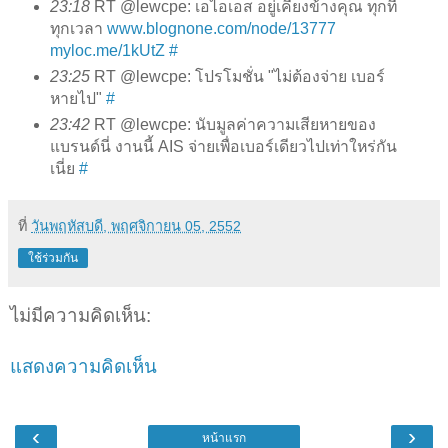
23:18
RT @lewcpe: เอไอเอส อยู่เคียงข้างคุณ ทุกที
ทุกเวลา
www.blognone.com/node/13777
myloc.me/1kUtZ
#
23:25
RT @lewcpe: โปรโมชั่น "ไม่ต้องจ่าย เบอร์
หายไป"
#
23:42
RT @lewcpe: นับมูลค่าความเสียหายของ
แบรนด์นี่ งานนี้ AIS จ่ายเพื่อเบอร์เดียวไปเท่าใหร่กัน
เนี่ย
#
ที่
วันพฤหัสบดี, พฤศจิกายน 05, 2552
ใช้ร่วมกัน
ไม่มีความคิดเห็น:
แสดงความคิดเห็น
‹
›
หน้าแรก