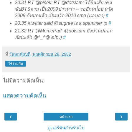
20:31
RT @pisek: RT @dotsiam: ได้ยินเสียงคน
ขับBTSจาม เป็น2009ป่าวหว่า -- รออีกหน่้อย หวัด
2009 ก็หมดแล้ว เป็นหวัด 2010 cmo (แอบฮา)
#
20:35
#twitter said @sugree is a spammer :p
#
21:32
RT @MemePad: @dotsiam ถึงบ้านปลอด
ภัยนะค๊า @^_^@ &lt; :)
#
ที่
วันพฤหัสบดี, พฤศจิกายน 26, 2552
ใช้ร่วมกัน
ไม่มีความคิดเห็น:
แสดงความคิดเห็น
‹
›
หน้าแรก
ดูเวอร์ชันสำหรับเว็บ