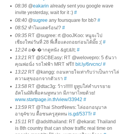
08:36
@
eakarin
already sent you google wave
invite yesterday, wait for it :)
#
08:40
@
sugree
any foursquare for bb?
#
08:52
ทำไมแดดร้อน!?
#
09:35
RT @sugree: rt @ooJKoo: หนูจะไป
เชียงใหม่วันที่ 28 พี่เสื้อแดงถอยก่อนได้มั๊ย ;(
#
12:24
อ� �ากดูหนัง &gt;&lt;
#
13:21
RT @SCBEasy: RT @welovepro: 5 ธันวา
คุณพ่อนั่ง รถไฟฟ้า MRT ฟรี!!
bit.ly/6rvcnc/
#
13:22
RT @kangg: ถอนหายใจเท่ากับว่าเป็นการไล่
ความสุขออกจากตัวเรา
#
13:58
RT @dtac3g: ว้าว!!!!!! ยูทูบใส่คำบรรยาย
อัตโนมัติเพื่อคนหูหนวก มีภาษาไทยด้วย!
www.startpage.in.th/view/33942
#
13:59
RT @Thai ShortNews: ไล่ออกอนุบาล
อายุ4ขวบ ดื้อซนครูสุดทน
is.gd/537Tr
#
15:11
RT @adslthailand: RT @ekarat: Thailand
is 8th country that can show traffic real time on