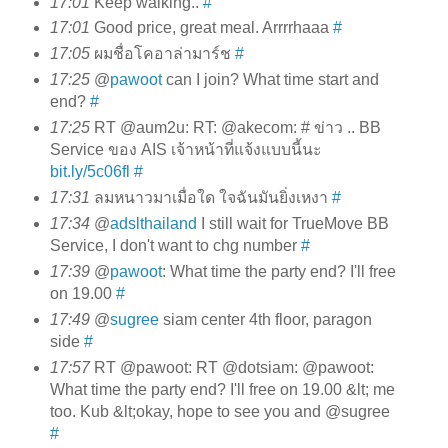
17:01
Keep walking..
#
17:01
Good price, great meal. Arrrrhaaa
#
17:05
ผมชื่อโคอาล่ามาร์ช
#
17:25
@
pawoot
can I join? What time start and
end?
#
17:25
RT @aum2u: RT: @akecom: # ข่าว .. BB
Service ของ AIS เจ้าหน้าที่แจ้งแบบนี้นะ
bit.ly/5c06fl
#
17:31
ลมหนาวมาเมื่อใด ใจฉันมันยิ่งเหงา
#
17:34
@
adslthailand
I still wait for TrueMove BB
Service, I don't want to chg number
#
17:39
@
pawoot
: What time the party end? I'll free
on 19.00
#
17:49
@
sugree
siam center 4th floor, paragon
side
#
17:57
RT @pawoot: RT @dotsiam: @pawoot:
What time the party end? I'll free on 19.00 &lt; me
too. Kub &lt;okay, hope to see you and @sugree
#