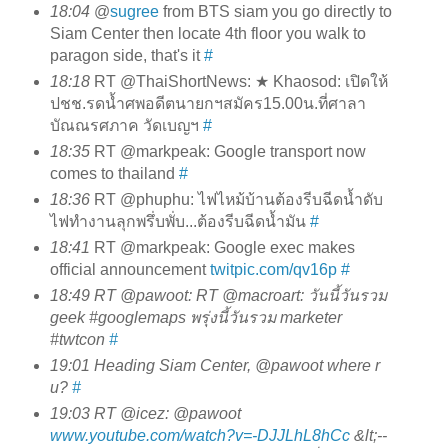
18:04
@
sugree
from BTS siam you go directly to
Siam Center then locate 4th floor you walk to
paragon side, that's it
#
18:18
RT @ThaiShortNews: ★ Khaosod: เปิดให้
ปชช.รดน้ำศพอดีตนายกฯสมัคร15.00น.ที่ศาลา
บัณณรศภาค วัดเบญฯ
#
18:35
RT @markpeak: Google transport now
comes to thailand
#
18:36
RT @phuphu: ไฟไหม้บ้านต้องรีบฉีดน้ำดับ
ไฟทำงานลุกพรึ่บพั่บ...ต้องรีบฉีดน้ำมัน
#
18:41
RT @markpeak: Google exec makes
official announcement
twitpic.com/qv16p
#
18:49
RT @pawoot: RT @macroart: วันนี้วันรวม
geek #googlemaps พรุ่งนี้วันรวม marketer
#twtcon
#
19:01
Heading Siam Center, @pawoot where r
u?
#
19:03
RT @icez: @pawoot
www.youtube.com/watch?v=-DJJLhL8hCc
&lt;--