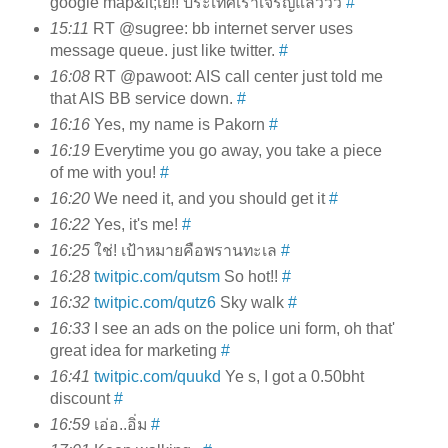
google map&lt;เย้!! ประเทศเราเจริญแล้ววว
#
15:11
RT @sugree: bb internet server uses
message queue. just like twitter.
#
16:08
RT @pawoot: AIS call center just told me
that AIS BB service down.
#
16:16
Yes, my name is Pakorn
#
16:19
Everytime you go away, you take a piece
of me with you!
#
16:20
We need it, and you should get it
#
16:22
Yes, it's me!
#
16:25
ใช่! เป้าหมายคือพรานทะเล
#
16:28
twitpic.com/qutsm
So hot!!
#
16:32
twitpic.com/qutz6
Sky walk
#
16:33
I see an ads on the police uni form, oh that'
great idea for marketing
#
16:41
twitpic.com/quukd
Ye s, I got a 0.50bht
discount
#
16:59
เอ่อ..อิ่ม
#